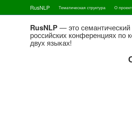
RusNLP
Тематическая структура
О проект
— это семантический 
RusNLP
российских конференциях по к
двух языках!