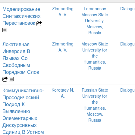
Моделирование
Zimmerling
Lomonosov
Dialogu
A. V.
Moscow State
Синтаксических
University,
Перестановок
Moscow,
Russia
Локативная
Zimmerling
Moscow State
Dialogu
A. V.
University for
Инверсия В
the
Языках Со
Humanities,
Свободным
Russia
Порядком Слов
Коммуникативно-
Korotaev N.
Russian State
Dialogu
A.
University for
Просодический
the
Подход К
Humanities,
Выявлению
Moscow,
Элементарных
Russia
Дискурсивных
Единиц В Устном