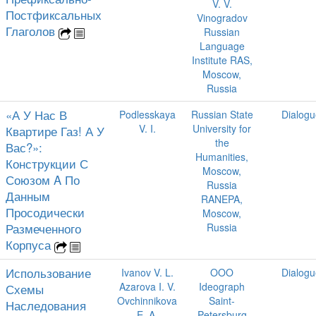
V. V.
Постфиксальных
Vinogradov
Глаголов
Russian
Language
Institute RAS,
Moscow,
Russia
«А У Нас В
Podlesskaya
Russian State
Dialogu
V. I.
University for
Квартире Газ! А У
the
Вас?»:
Humanities,
Конструкции С
Moscow,
Союзом A По
Russia
Данным
RANEPA,
Просодически
Moscow,
Размеченного
Russia
Корпуса
Использование
Ivanov V. L.
OOO
Dialogu
Azarova I. V.
Ideograph
Схемы
Ovchinnikova
Saint-
Наследования
E. A.
Petersburg