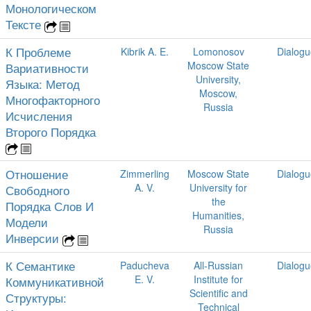
Монологическом
Тексте
К Проблеме
Kibrik A. E.
Lomonosov
Dialogu
Moscow State
Вариативности
University,
Языка: Метод
Moscow,
Многофакторного
Russia
Исчисления
Второго Порядка
Отношение
Zimmerling
Moscow State
Dialogu
A. V.
University for
Свободного
the
Порядка Слов И
Humanities,
Модели
Russia
Инверсии
К Семантике
Paducheva
All-Russian
Dialogu
E. V.
Institute for
Коммуникативной
Scientific and
Структуры:
Technical