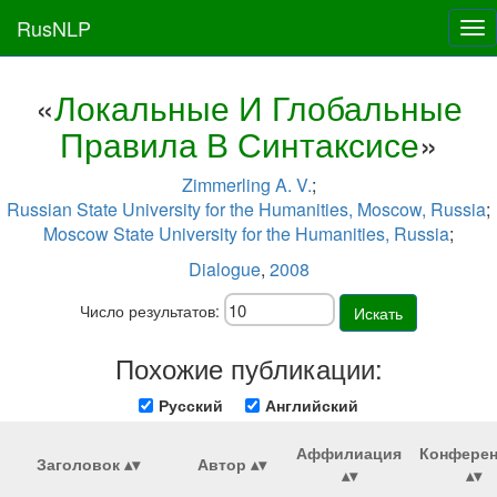
RusNLP
Tog
nav
«
Локальные И Глобальные
Правила В Синтаксисе
»
Zimmerling A. V.
;
Russian State University for the Humanities, Moscow, Russia
;
Moscow State University for the Humanities, Russia
;
Dialogue
,
2008
Число результатов:
Искать
Похожие публикации:
Русский
Английский
Аффилиация
Конфере
Заголовок
Автор