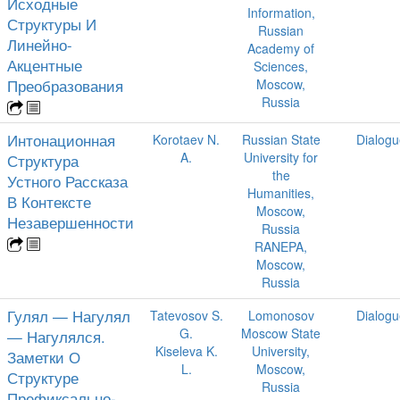
Исходные
Information,
Структуры И
Russian
Линейно-
Academy of
Акцентные
Sciences,
Преобразования
Moscow,
Russia
Интонационная
Korotaev N.
Russian State
Dialogu
A.
University for
Структура
the
Устного Рассказа
Humanities,
В Контексте
Moscow,
Незавершенности
Russia
RANEPA,
Moscow,
Russia
Гулял — Нагулял
Tatevosov S.
Lomonosov
Dialogu
G.
Moscow State
— Нагулялся.
Kiseleva K.
University,
Заметки О
L.
Moscow,
Структуре
Russia
Префиксально-