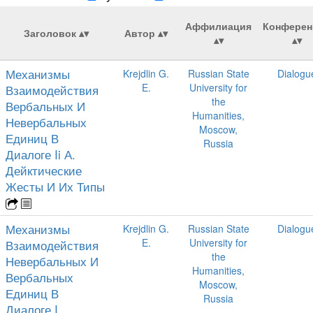
Аффилиация
Конферен
Заголовок
Автор
Механизмы
Krejdlin G.
Russian State
Dialogu
E.
University for
Взаимодействия
the
Вербальных И
Humanities,
Невербальных
Moscow,
Единиц В
Russia
Диалоге Ii А.
Дейктические
Жесты И Их Типы
Механизмы
Krejdlin G.
Russian State
Dialogu
E.
University for
Взаимодействия
the
Невербальных И
Humanities,
Вербальных
Moscow,
Единиц В
Russia
Диалоге I.