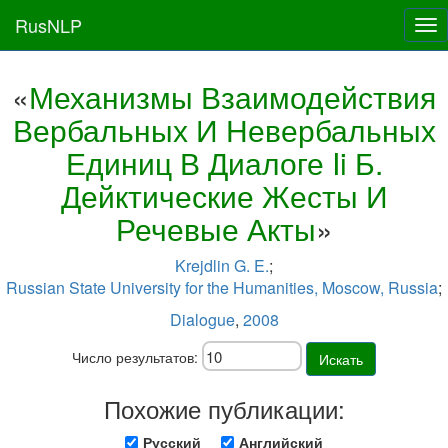
RusNLP
Tog
nav
«
Механизмы Взаимодействия
Вербальных И Невербальных
Единиц В Диалоге Ii Б.
Дейктические Жесты И
Речевые Акты
»
Krejdlin G. E.
;
Russian State University for the Humanities, Moscow, Russia
;
Dialogue
,
2008
Число результатов:
Искать
Похожие публикации:
Русский
Английский