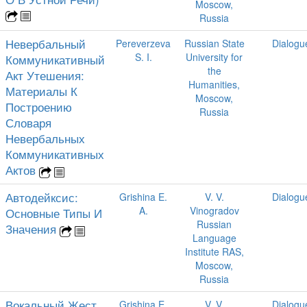
Moscow,
Russia
Невербальный
Pereverzeva
Russian State
Dialogu
S. I.
University for
Коммуникативный
the
Акт Утешения:
Humanities,
Материалы К
Moscow,
Построению
Russia
Словаря
Невербальных
Коммуникативных
Актов
Автодейксис:
Grishina E.
V. V.
Dialogu
A.
Vinogradov
Основные Типы И
Russian
Значения
Language
Institute RAS,
Moscow,
Russia
Вокальный Жест
Grishina E.
V. V.
Dialogu