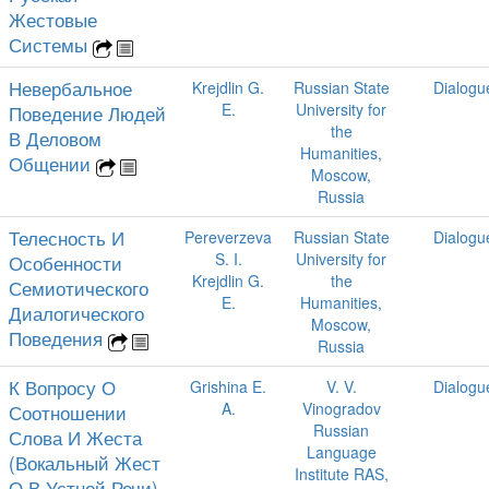
Жестовые
Системы
Невербальное
Krejdlin G.
Russian State
Dialogu
E.
University for
Поведение Людей
the
В Деловом
Humanities,
Общении
Moscow,
Russia
Телесность И
Pereverzeva
Russian State
Dialogu
S. I.
University for
Особенности
Krejdlin G.
the
Семиотического
E.
Humanities,
Диалогического
Moscow,
Поведения
Russia
К Вопросу О
Grishina E.
V. V.
Dialogu
A.
Vinogradov
Соотношении
Russian
Слова И Жеста
Language
(Вокальный Жест
Institute RAS,
О В Устной Речи)