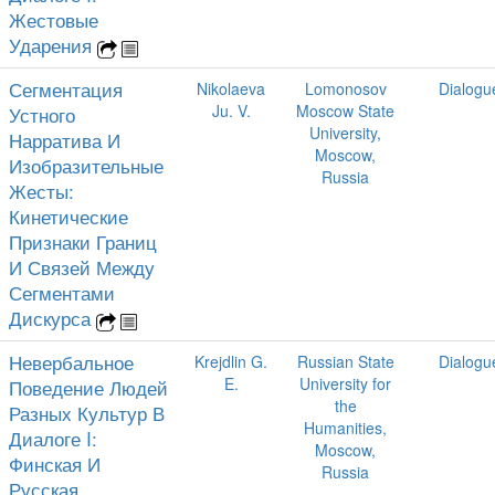
Жестовые
Ударения
Сегментация
Nikolaeva
Lomonosov
Dialogu
Ju. V.
Moscow State
Устного
University,
Нарратива И
Moscow,
Изобразительные
Russia
Жесты:
Кинетические
Признаки Границ
И Связей Между
Сегментами
Дискурса
Невербальное
Krejdlin G.
Russian State
Dialogu
E.
University for
Поведение Людей
the
Разных Культур В
Humanities,
Диалоге I:
Moscow,
Финская И
Russia
Русская