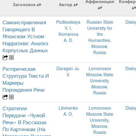
Аффилиация
Конфер
Заголовок
Автор
Самоисправления
Podlesskaya
Russian State
Dialo
V. I.
University for
Говорящего В
Komarova
the
Японском Устном
A. D.
Humanities,
Нарративе: Анализ
Moscow,
Корпусных Данных
Russia
Риторическая
Daragan Ju.
Lomonosov
Dialo
V.
Moscow State
Структура Текста И
University,
Маркеры
Moscow,
Порождения Речи
Russia
Стратегии
Litvinenko
Lomonosov
Dialo
A. O.
Moscow State
Передачи «Чужой
University,
Речи» В Рассказах
Moscow,
По Картинкам (На
Russia
Материале Русского