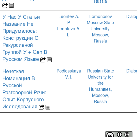
Russia
У Нас У Статьи
Leontev A.
Lomonosov
Dialo
P.
Moscow State
Название Не
Leonteva A.
University,
Придумалось:
L.
Moscow,
Конструкции С
Russia
Рекурсивной
Группой У + Gen В
Русском Языке
Нечеткая
Podlesskaya
Russian State
Dialo
V. I.
University for
Номинация В
the
Русской
Humanities,
Разговорной Речи:
Moscow,
Опыт Корпусного
Russia
Исследования