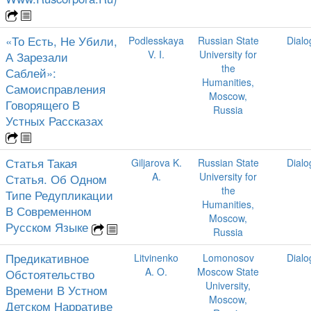
«То Есть, Не Убили,
Podlesskaya
Russian State
Dialo
V. I.
University for
А Зарезали
the
Саблей»:
Humanities,
Самоисправления
Moscow,
Говорящего В
Russia
Устных Рассказах
Статья Такая
Giljarova K.
Russian State
Dialo
A.
University for
Статья. Об Одном
the
Типе Редупликации
Humanities,
В Современном
Moscow,
Русском Языке
Russia
Предикативное
Litvinenko
Lomonosov
Dialo
A. O.
Moscow State
Обстоятельство
University,
Времени В Устном
Moscow,
Детском Нарративе