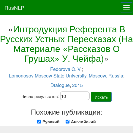
RusNLP
Tog
nav
«
Интродукция Референта В
Русских Устных Пересказах (На
Материале «Рассказов О
Грушах» У. Чейфа)
»
Fedorova O. V.
;
Lomonosov Moscow State University, Moscow, Russia
;
Dialogue
,
2015
Число результатов:
Искать
Похожие публикации:
Русский
Английский