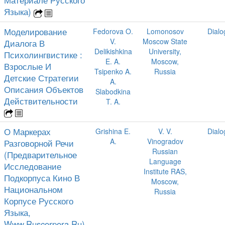
Языка)
Моделирование
Fedorova O.
Lomonosov
Dialo
V.
Moscow State
Диалога В
Delikishkina
University,
Психолингвистике :
E. A.
Moscow,
Взрослые И
Tsipenko A.
Russia
Детские Стратегии
A.
Описания Объектов
Slabodkina
Действительности
T. A.
О Маркерах
Grishina E.
V. V.
Dialo
A.
Vinogradov
Разговорной Речи
Russian
(Предварительное
Language
Исследование
Institute RAS,
Подкорпуса Кино В
Moscow,
Национальном
Russia
Корпусе Русского
Языка,
Www.Ruscorpora.Ru)