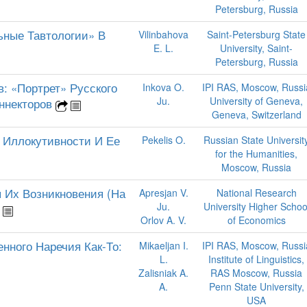
Petersburg, Russia
ьные Тавтологии» В
Vilinbahova
Saint-Petersburg State
E. L.
University, Saint-
Petersburg, Russia
: «Портрет» Русского
Inkova O.
IPI RAS, Moscow, Russi
Ju.
University of Geneva,
ннекторов
Geneva, Switzerland
 Иллокутивности И Ее
Pekelis O.
Russian State Universit
for the Humanities,
Moscow, Russia
 Их Возникновения (На
Apresjan V.
National Research
Ju.
University Higher Schoo
Orlov A. V.
of Economics
нного Наречия Как-То:
Mikaeljan I.
IPI RAS, Moscow, Russi
L.
Institute of Linguistics,
Zalisniak A.
RAS Moscow, Russia
A.
Penn State University,
USA