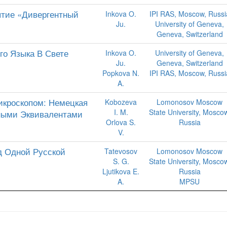
ятие «Дивергентный
Inkova O.
IPI RAS, Moscow, Russi
Ju.
University of Geneva,
Geneva, Switzerland
го Языка В Свете
Inkova O.
University of Geneva,
Ju.
Geneva, Switzerland
Popkova N.
IPI RAS, Moscow, Russi
A.
кроскопом: Немецкая
Kobozeva
Lomonosov Moscow
I. M.
State University, Mosco
дными Эквивалентами
Orlova S.
Russia
V.
д Одной Русской
Tatevosov
Lomonosov Moscow
S. G.
State University, Mosco
Ljutikova E.
Russia
A.
MPSU