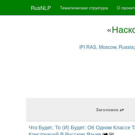
RusNLP
Тематическая структура
О проект
«
Наск
IPI RAS, Moscow, Russia
Заголовок
Что Будет, То (И) Будет: Об Одном Классе 
Конструкций В Русском Языке