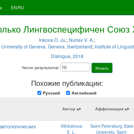
е
EN/RU
олько Лингвоспецифичен Союз 
Inkova O. Ju.
;
Nuriev V. A.
;
;
University of Geneva, Geneva, Switzerland
;
Institute of Lingu
Dialogue
,
2018
Число результатов:
Искать
Похожие публикации:
Русский
Английский
Автор
Аффилиация
Тавтологических
Vilinbahova
Saint-Petersburg State
E. L.
University, Saint-