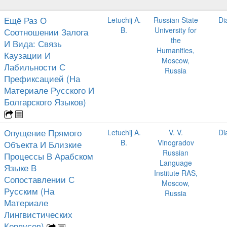
Ещё Раз О
Letuchij A.
Russian State
Di
B.
University for
Соотношении Залога
the
И Вида: Связь
Humanities,
Каузации И
Moscow,
Лабильности С
Russia
Префиксацией (На
Материале Русского И
Болгарского Языков)
Опущение Прямого
Letuchij A.
V. V.
Di
B.
Vinogradov
Объекта И Близкие
Russian
Процессы В Арабском
Language
Языке В
Institute RAS,
Сопоставлении С
Moscow,
Русским (На
Russia
Материале
Лингвистических
Корпусов)