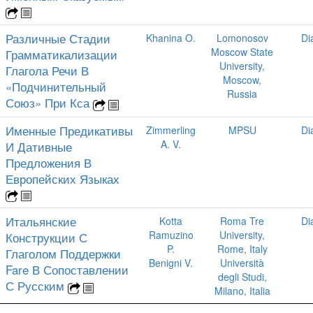
Различные Стадии
Khanina O.
Lomonosov
Di
Moscow State
Грамматикализации
University,
Глагола Речи В
Moscow,
«Подчинительный
Russia
Союз» При Кса
Именные Предикативы
Zimmerling
MPSU
Di
A. V.
И Дативные
Предложения В
Европейских Языках
Итальянские
Kotta
Roma Tre
Di
Ramuzino
University,
Конструкции С
P.
Rome, Italy
Глаголом Поддержки
Benigni V.
Università
Fare В Сопоставлении
degli Studi,
С Русским
Milano, Italia