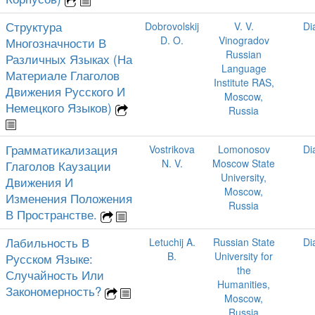
Структура
Dobrovolskij
V. V.
Di
D. O.
Vinogradov
Многозначности В
Russian
Различных Языках (На
Language
Материале Глаголов
Institute RAS,
Движения Русского И
Moscow,
Немецкого Языков)
Russia
Грамматикализация
Vostrikova
Lomonosov
Di
N. V.
Moscow State
Глаголов Каузации
University,
Движения И
Moscow,
Изменения Положения
Russia
В Пространстве.
Лабильность В
Letuchij A.
Russian State
Di
B.
University for
Русском Языке:
the
Случайность Или
Humanities,
Закономерность?
Moscow,
Russia