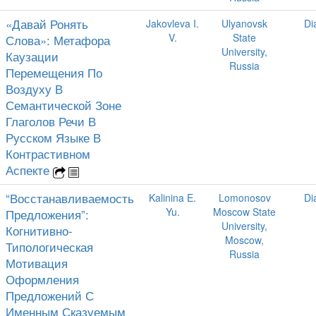
«Давай Ронять
Jakovleva I.
Ulyanovsk
Di
V.
State
Слова»: Метафора
University,
Каузации
Russia
Перемещения По
Воздуху В
Семантической Зоне
Глаголов Речи В
Русском Языке В
Контрастивном
Аспекте
“Восстанавливаемость
Kalinina E.
Lomonosov
Di
Yu.
Moscow State
Предложения”:
University,
Когнитивно-
Moscow,
Типологическая
Russia
Мотивация
Оформления
Предложений С
Именным Сказуемым