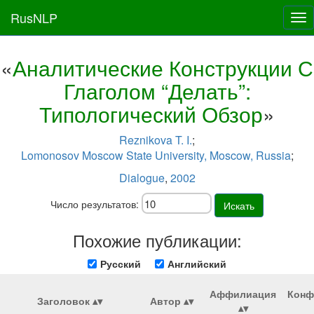
RusNLP
Tog
nav
«
Аналитические Конструкции С
Глаголом “Делать”:
Типологический Обзор
»
Reznikova T. I.
;
Lomonosov Moscow State University, Moscow, Russia
;
Dialogue
,
2002
Число результатов:
Искать
Похожие публикации:
Русский
Английский
Аффилиация
Конф
Заголовок
Автор