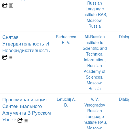
Russian
Language
Institute RAS,
Moscow,
Russia
Снятая
Paducheva
All-Russian
Dialo
E. V.
Institute for
Утвердительность И
Scientific and
Неверидикативность
Technical
Information,
Russian
Academy of
Sciences,
Moscow,
Russia
Прономинализация
Letuchij A.
V. V.
Dialo
B.
Vinogradov
Сентенциального
Russian
Аргумента В Русском
Language
Языке
Institute RAS,
Moscow,