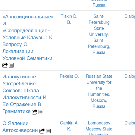
Russia
«Аппозициональные»
Tiskin D.
Saint-
Dialo
B.
Petersburg
И
State
«Соопределяющие»
University,
Условные Клаузы : К
Saint-
Вопросу О
Petersburg,
Локализации
Russia
Условной Семантики
Иллокутивное
Pekelis O.
Russian State
Dialo
University for
Употребление
the
Союзов: Шкала
Humanities,
Иллокутивности И
Moscow,
Ее Отражение В
Russia
Грамматике
О Явлении
Gankin A.
Lomonosov
Dialo
K.
Moscow State
Автоконверсии
University,