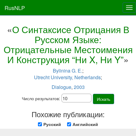
RusNLP
Tog
nav
«
О Синтаксисе Отрицания В
Русском Языке:
Отрицательные Местоимения
И Конструкция “Ни X, Ни Y”
»
Bylinina G. E.
;
Utrecht University, Netherlands
;
Dialogue
,
2003
Число результатов:
Искать
Похожие публикации:
Русский
Английский