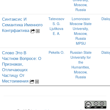
Moscow,
Russia
Синтаксис И
Tatevosov
Lomonosov
Dialo
S. G.
Moscow State
Семантика Именного
Ljutikova
University,
Контрфактива
E. A.
Moscow,
Russia
MPSU
Слово Это В
Pekelis O.
Russian State
Dialo
University for
Частном Вопросе: О
the
Признаках,
Humanities,
Отличающих
Moscow,
Частицу От
Russia
Местоимения