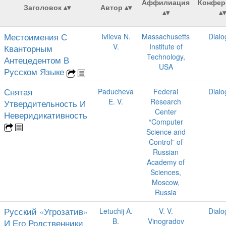
Аффилиация
Конфер
Заголовок
Автор
Местоимения С
Ivlieva N.
Massachusetts
Dialo
V.
Institute of
Кванторным
Technology,
Антецедентом В
USA
Русском Языке
Снятая
Paducheva
Federal
Dialo
E. V.
Research
Утвердительность И
Center
Неверидикативность
“Computer
Science and
Control” of
Russian
Academy of
Sciences,
Moscow,
Russia
Русский «Угрозатив»
Letuchij A.
V. V.
Dialo
B.
Vinogradov
И Его Родственники