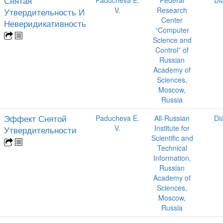
Снятая
V.
Research
Утвердительность И
Center
Неверидикативность
“Computer
Science and
Control” of
Russian
Academy of
Sciences,
Moscow,
Russia
Эффект Снятой
Paducheva E.
All-Russian
Di
V.
Institute for
Утвердительности
Scientific and
Technical
Information,
Russian
Academy of
Sciences,
Moscow,
Russia