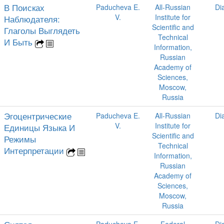
В Поисках
Paducheva E.
All-Russian
Di
V.
Institute for
Наблюдателя:
Scientific and
Глаголы Выглядеть
Technical
И Быть
Information,
Russian
Academy of
Sciences,
Moscow,
Russia
Эгоцентрические
Paducheva E.
All-Russian
Di
V.
Institute for
Единицы Языка И
Scientific and
Режимы
Technical
Интерпретации
Information,
Russian
Academy of
Sciences,
Moscow,
Russia
Paducheva E.
Federal
Di