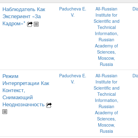
Наблюдатель Как
Paducheva E.
All-Russian
Di
V.
Institute for
Экспериент «За
Scientific and
Кадром»*
Technical
Information,
Russian
Academy of
Sciences,
Moscow,
Russia
Режим
Paducheva E.
All-Russian
Di
V.
Institute for
Интерпретации Как
Scientific and
Контекст,
Technical
Снимающий
Information,
Неоднозначность
Russian
Academy of
Sciences,
Moscow,
Russia