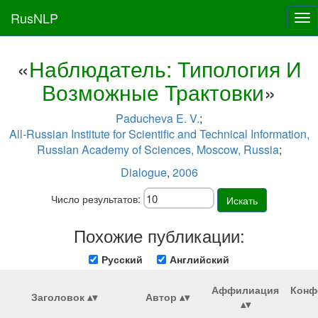
RusNLP
Tog
nav
«
Наблюдатель: Типология И
Возможные Трактовки
»
Paducheva E. V.
;
All-Russian Institute for Scientific and Technical Information,
Russian Academy of Sciences, Moscow, Russia
;
Dialogue
,
2006
Число результатов:
Искать
Похожие публикации:
Русский
Английский
Аффилиация
Конф
Заголовок
Автор