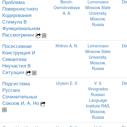
Проблема
Bonch-
Lomonosov
Di
Osmolovskaya
Moscow State
Поверхностного
A. A.
University,
Кодирования
Moscow,
Стимула В
Russia
Функциональном
Рассмотрении
Посессивная
Khitrov A. N.
Lomonosov
Di
Moscow State
Конструкция И
University,
Семантика
Moscow,
Неучастия В
Russia
Ситуации
Подсистема
Uryson E. V.
V. V.
Di
Vinogradov
Русских
Russian
Сочинительных
Language
Союзов И, А, Но
Institute RAS,
Moscow,
Russia