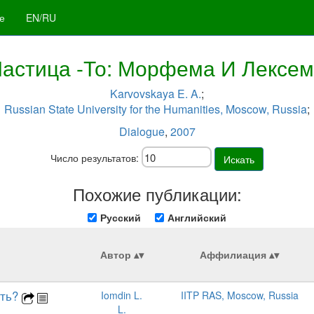
е
EN/RU
астица -То: Морфема И Лексе
Karvovskaya E. A.
;
Russian State University for the Humanities, Moscow, Russia
;
Dialogue
,
2007
Число результатов:
Искать
Похожие публикации:
Русский
Английский
Автор
Аффилиация
ыть?
Iomdin L.
IITP RAS, Moscow, Russia
L.