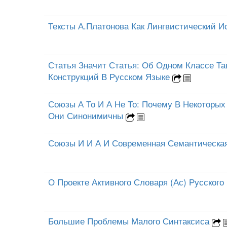
Тексты А.Платонова Как Лингвистический И
Статья Значит Статья: Об Одном Классе Та
Конструкций В Русском Языке
Союзы А То И А Не То: Почему В Некоторых
Они Синонимичны
Союзы И И А И Современная Семантическа
О Проекте Активного Словаря (Ас) Русског
Большие Проблемы Малого Синтаксиса