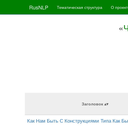
RusNLP
Тематическая структура
О проект
«
Ч
Заголовок
Как Нам Быть С Конструкциями Типа Как Б