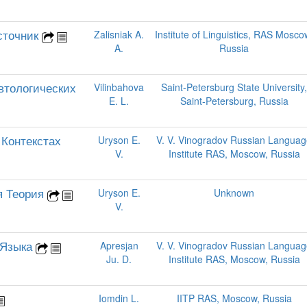
сточник
Zalisniak A.
Institute of Linguistics, RAS Mosco
A.
Russia
втологических
Vilinbahova
Saint-Petersburg State University,
E. L.
Saint-Petersburg, Russia
 Контекстах
Uryson E.
V. V. Vinogradov Russian Langua
V.
Institute RAS, Moscow, Russia
я Теория
Uryson E.
Unknown
V.
о Языка
Apresjan
V. V. Vinogradov Russian Langua
Ju. D.
Institute RAS, Moscow, Russia
Iomdin L.
IITP RAS, Moscow, Russia