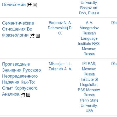
University,
Полисемии
Rostov-on-
Don, Russia
Семантические
Baranov N. A.
V. V.
Dia
Dobrovolskij D.
Vinogradov
Отношения Во
O.
Russian
Фразеологии
Language
Institute RAS,
Moscow,
Russia
Производные
Mikaeljan I. L.
IPI RAS,
Dia
Zalisniak A. A.
Moscow,
Значения Русского
Russia
Неопределенного
Institute of
Наречия Как-То:
Linguistics,
Опыт Корпусного
RAS Moscow,
Анализа
Russia
Penn State
University,
USA