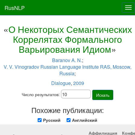
RusNLP
Tog
nav
«
О Некоторых Семантических
Коррелятах Формального
Варьирования Идиом
»
Baranov A. N.
;
V. V. Vinogradov Russian Language Institute RAS, Moscow,
Russia
;
Dialogue
,
2009
Число результатов:
Искать
Похожие публикации:
Русский
Английский
Аффилиация
Конф