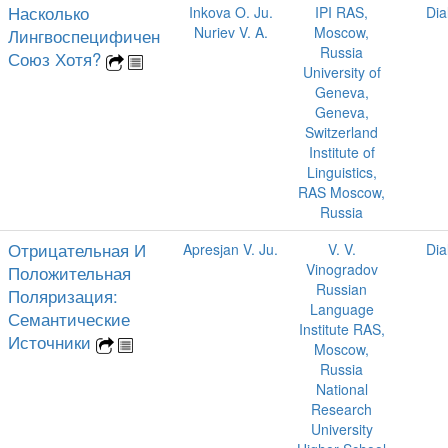
Насколько
Inkova O. Ju.
IPI RAS,
Dia
Nuriev V. A.
Moscow,
Лингвоспецифичен
Russia
Союз Хотя?
University of
Geneva,
Geneva,
Switzerland
Institute of
Linguistics,
RAS Moscow,
Russia
Отрицательная И
Apresjan V. Ju.
V. V.
Dia
Vinogradov
Положительная
Russian
Поляризация:
Language
Семантические
Institute RAS,
Источники
Moscow,
Russia
National
Research
University