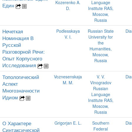
Kozerenko A.
Language
Един
D.
Institute RAS,
Moscow,
Russia
Нечеткая
Podlesskaya
Russian State
Dia
V. I.
University for
Номинация В
the
Русской
Humanities,
Разговорной Речи:
Moscow,
Опыт Корпусного
Russia
Исследования
Топологический
Voznesenskaja
V. V.
Dia
M. M.
Vinogradov
Аспект
Russian
Многозначности
Language
Идиом
Institute RAS,
Moscow,
Russia
О Характере
Grigorjan E. L.
Southern
Dia
Federal
Синтаксической