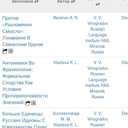
Заголовок
Автор
Против
Baranov A. N.
V. V.
Dia
Vinogradov
«Разложения
Russian
Смысла»:
Language
Узнавание В
Institute RAS,
Семантике Идиом
Moscow,
Russia
Антонимия Во
Kiseleva K. L.
V. V.
Dia
Vinogradov
Фразеологии:
Russian
Формальное
Language
Сходство Как
Institute RAS,
Условие
Moscow,
Противоположности
Russia
Значений
Больше Единицы:
Voznesenskaja
V. V.
Dia
M. M.
Vinogradov
Русские Идиомы С
Kiseleva K. L.
Russian
Компонентом Один/