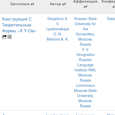
Аффилиация
Конфе
Заголовок
Автор
Конструкция С
Desjatova A.
Russian State
Dial
V.
University for
Творительным
Lyashevskaya
the
Формы «X Y-Ом»
O. N.
Humanities,
Mahova A. A.
Moscow,
Russia
V. V.
Vinogradov
Russian
Language
Institute RAS,
Moscow,
Russia
Lomonosov
Moscow State
University,
Moscow,
Russia