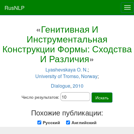
RusNLP
Tog
nav
«
Генитивная И
Инструментальная
Конструкции Формы: Сходства
И Различия
»
Lyashevskaya O. N.
;
University of Tromso, Norway
;
Dialogue
,
2010
Число результатов:
Искать
Похожие публикации:
Русский
Английский