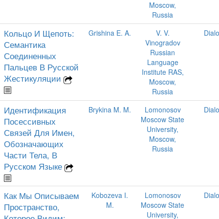
Moscow,
Russia
Кольцо И Щепоть:
Grishina E. A.
V. V.
Dial
Vinogradov
Семантика
Russian
Соединенных
Language
Пальцев В Русской
Institute RAS,
Жестикуляции
Moscow,
Russia
Идентификация
Brykina M. M.
Lomonosov
Dial
Moscow State
Посессивных
University,
Связей Для Имен,
Moscow,
Обозначающих
Russia
Части Тела, В
Русском Языке
Как Мы Описываем
Kobozeva I.
Lomonosov
Dial
M.
Moscow State
Пространство,
University,
Которое Видим: