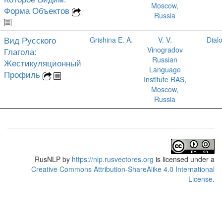
Moscow,
Форма Объектов
Russia
Вид Русского
Grishina E. A.
V. V.
Dial
Vinogradov
Глагола:
Russian
Жестикуляционный
Language
Профиль
Institute RAS,
Moscow,
Russia
RusNLP
by
https://nlp.rusvectores.org
is licensed under a
Creative Commons Attribution-ShareAlike 4.0 International
License
.