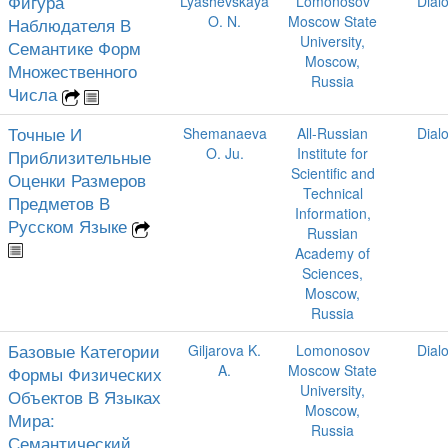
Фигура
Lyashevskaya
Lomonosov
Dial
O. N.
Moscow State
Наблюдателя В
University,
Семантике Форм
Moscow,
Множественного
Russia
Числа
Точные И
Shemanaeva
All-Russian
Dial
O. Ju.
Institute for
Приблизительные
Scientific and
Оценки Размеров
Technical
Предметов В
Information,
Русском Языке
Russian
Academy of
Sciences,
Moscow,
Russia
Базовые Категории
Giljarova K.
Lomonosov
Dial
A.
Moscow State
Формы Физических
University,
Объектов В Языках
Moscow,
Мира:
Russia
Семантический