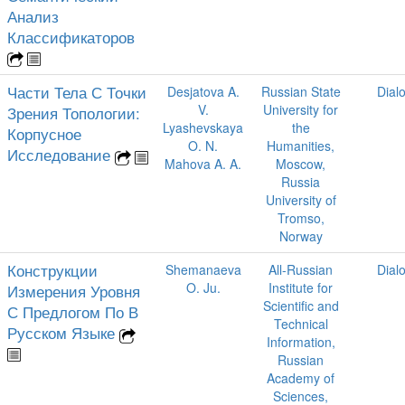
Анализ
Классификаторов
Части Тела С Точки
Desjatova A.
Russian State
Dial
V.
University for
Зрения Топологии:
Lyashevskaya
the
Корпусное
O. N.
Humanities,
Исследование
Mahova A. A.
Moscow,
Russia
University of
Tromso,
Norway
Конструкции
Shemanaeva
All-Russian
Dial
O. Ju.
Institute for
Измерения Уровня
Scientific and
С Предлогом По В
Technical
Русском Языке
Information,
Russian
Academy of
Sciences,