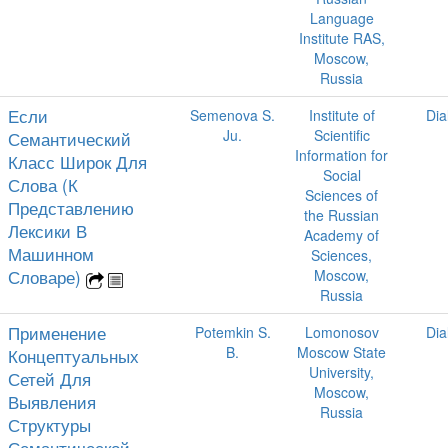
Language
Institute RAS,
Moscow,
Russia
Если
Semenova S.
Institute of
Dia
Ju.
Scientific
Семантический
Information for
Класс Широк Для
Social
Слова (К
Sciences of
Представлению
the Russian
Лексики В
Academy of
Машинном
Sciences,
Словаре)
Moscow,
Russia
Применение
Potemkin S.
Lomonosov
Dia
B.
Moscow State
Концептуальных
University,
Сетей Для
Moscow,
Выявления
Russia
Структуры
Семантической