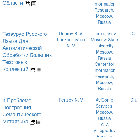
Области
Information
Research,
Moscow,
Russia
Тезаурус Русского
Dobrov B. V.
Lomonosov
Dia
Loukachevitch
Moscow State
Языка Для
N. V.
University,
Автоматической
Moscow,
Обработки Больших
Russia
Текстовых
Center for
Коллекций
Information
Research,
Moscow,
Russia
К Проблеме
Pertsov N. V.
AviComp
Dia
Services,
Построения
Moscow,
Семантического
Russia
Метаязыка
V. V.
Vinogradov
Russian