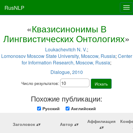
RusNLP
Tog
nav
«
Квазисинонимы В
Лингвистических Онтологиях
»
Loukachevitch N. V.
;
Lomonosov Moscow State University, Moscow, Russia
;
Center
for Information Research, Moscow, Russia
;
Dialogue
,
2010
Число результатов:
Искать
Похожие публикации:
Русский
Английский
Аффилиация
Конф
Заголовок
Автор