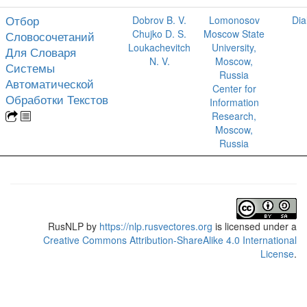
Отбор
Dobrov B. V.
Lomonosov
Dia
Chujko D. S.
Moscow State
Словосочетаний
Loukachevitch
University,
Для Словаря
N. V.
Moscow,
Системы
Russia
Автоматической
Center for
Обработки Текстов
Information
Research,
Moscow,
Russia
RusNLP
by
https://nlp.rusvectores.org
is licensed under a
Creative Commons Attribution-ShareAlike 4.0 International
License
.