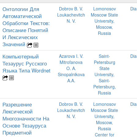
Онтологии Для
Dobrov B. V.
Lomonosov
Dia
Loukachevitch
Moscow State
Автоматической
N. V.
University,
Обработки Текстов:
Moscow,
Описание Понятий
Russia
И Лексических
Значений
Компьютерный
Azarova I. V.
Saint-
Dia
Mitrofanova
Petersburg
Тезаурус Русского
O. A.
State
Языка Типа Wordnet
Sinopalnikova
University,
A.A.
Saint-
Petersburg,
Russia
Разрешение
Dobrov B. V.
Lomonosov
Dia
Loukachevitch
Moscow State
Лексической
N. V.
University,
Многозначности На
Moscow,
Основе Тезауруса
Russia
Предметной
Center for