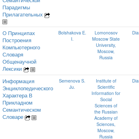
Парадигмы
Прилагательных
О Принципах
Bolshakova E.
Lomonosov
Dia
I.
Moscow State
Построения
University,
Компьютерного
Moscow,
Словаря
Russia
Общенаучной
Лексики
Информация
Semenova S.
Institute of
Dia
Ju.
Scientific
Энциклопедического
Information for
Характера В
Social
Прикладном
Sciences of
Семантическом
the Russian
Словаре
Academy of
Sciences,
Moscow,
Russia