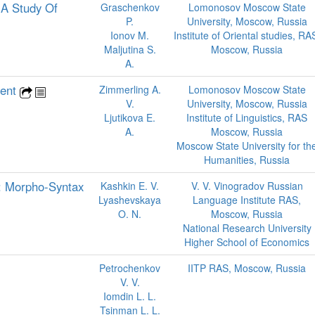
 A Study Of
Graschenkov
Lomonosov Moscow State
P.
University, Moscow, Russia
Ionov M.
Institute of Oriental studies, RA
Maljutina S.
Moscow, Russia
A.
ment
Zimmerling A.
Lomonosov Moscow State
V.
University, Moscow, Russia
Ljutikova E.
Institute of Linguistics, RAS
A.
Moscow, Russia
Moscow State University for th
Humanities, Russia
: Morpho-Syntax
Kashkin E. V.
V. V. Vinogradov Russian
Lyashevskaya
Language Institute RAS,
O. N.
Moscow, Russia
National Research University
Higher School of Economics
Petrochenkov
IITP RAS, Moscow, Russia
V. V.
Iomdin L. L.
Tsinman L. L.