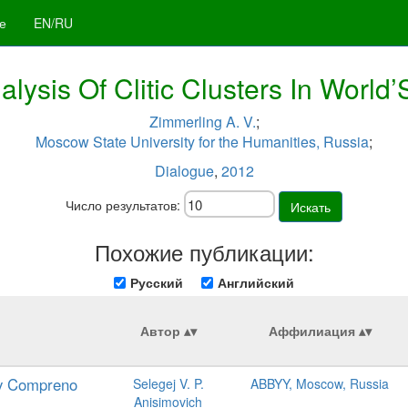
е
EN/RU
alysis Of Clitic Clusters In Worl
Zimmerling A. V.
;
Moscow State University for the Humanities, Russia
;
Dialogue
,
2012
Число результатов:
Искать
Похожие публикации:
Русский
Английский
Автор
Аффилиация
yy Compreno
Selegej V. P.
ABBYY, Moscow, Russia
Anisimovich