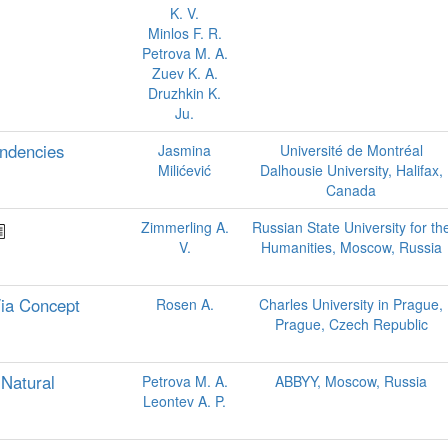
K. V.
Minlos F. R.
Petrova M. A.
Zuev K. A.
Druzhkin K.
Ju.
endencies
Jasmina
Université de Montréal
Milićević
Dalhousie University, Halifax,
Canada
Zimmerling A.
Russian State University for th
V.
Humanities, Moscow, Russia
Via Concept
Rosen A.
Charles University in Prague,
Prague, Czech Republic
 Natural
Petrova M. A.
ABBYY, Moscow, Russia
Leontev A. P.