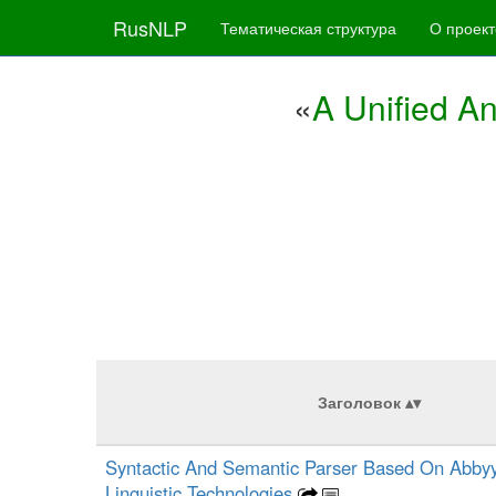
RusNLP
Тематическая структура
О проект
«
A Unified An
Заголовок
Syntactic And Semantic Parser Based On Abb
Linguistic Technologies