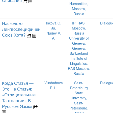
Описания
Humanities,
Moscow,
Russia
Насколько
Inkova O.
IPI RAS,
Dialogu
Ju.
Moscow,
Лингвоспецифичен
Nuriev V.
Russia
Союз Хотя?
A.
University of
Geneva,
Geneva,
Switzerland
Institute of
Linguistics,
RAS Moscow,
Russia
Когда Статья —
Vilinbahova
Saint-
Dialogu
E. L.
Petersburg
Это Не Статья:
State
«Отрицательные
University,
Тавтологии» В
Saint-
Русском Языке
Petersburg,
Russia