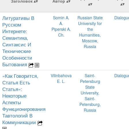
Заголовок
Автор
Литуративы В
Somin A.
Russian State
Dialogu
A.
University for
Русском
Piperski A.
the
Интернете:
Ch.
Humanities,
Семантика,
Moscow,
Синтаксис И
Russia
Технические
Особенности
Бытования
«Как Говорится,
Vilinbahova
Saint-
Dialogu
E. L.
Petersburg
Статья Есть
State
Статья»:
University,
Некоторые
Saint-
Аспекты
Petersburg,
Функционирования
Russia
Тавтологий В
Коммуникации