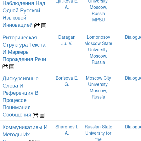
Ljutikova E.
University,
Наблюдения Над
A.
Moscow,
Одной Русской
Russia
Языковой
MPSU
Инновацией
Риторическая
Daragan
Lomonosov
Dialogu
Ju. V.
Moscow State
Структура Текста
University,
И Маркеры
Moscow,
Порождения Речи
Russia
Дискурсивные
Borisova E.
Moscow City
Dialogu
G.
University,
Слова И
Moscow,
Референция В
Russia
Процессе
Понимания
Сообщения
Коммуникативы И
Sharonov I.
Russian State
Dialogu
A.
University for
Методы Их
the