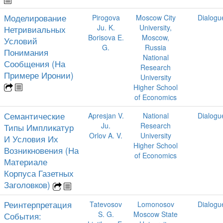
Моделирование
Pirogova
Moscow City
Dialogu
Ju. K.
University,
Нетривиальных
Borisova E.
Moscow,
Условий
G.
Russia
Понимания
National
Сообщения (На
Research
Примере Иронии)
University
Higher School
of Economics
Семантические
Apresjan V.
National
Dialogu
Ju.
Research
Типы Импликатур
Orlov A. V.
University
И Условия Их
Higher School
Возникновения (На
of Economics
Материале
Корпуса Газетных
Заголовков)
Реинтерпретация
Tatevosov
Lomonosov
Dialogu
S. G.
Moscow State
События: