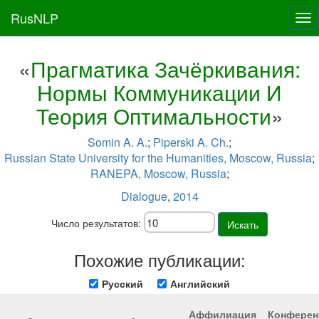
RusNLP
Tog
nav
«
Прагматика Зачёркивания:
Нормы Коммуникации И
Теория Оптимальности
»
Somin A. A.
;
Piperski A. Ch.
;
Russian State University for the Humanities, Moscow, Russia
;
RANEPA, Moscow, Russia
;
Dialogue
,
2014
Число результатов:
Искать
Похожие публикации:
Русский
Английский
Аффилиация
Конферен