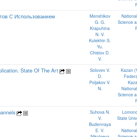
тов С Использованием
Menshikov
National
G. G.
Science a
Krapuhina
N. V.
Kulekhin S.
Yu.
Chistov D.
V.
ication. State Of The Art
Solovev V.
Kazan (
D.
Federal
Poljakov V.
Kaza
N.
National
Science a
hannels
Suhova N.
Lomono
V.
State Univ
Budennaya
E. V.
National
Nikolaeva
Science a