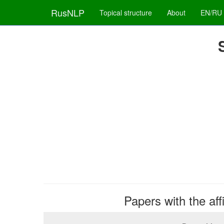
RusNLP
Topical structure
About
EN/RU
Papers with the aff