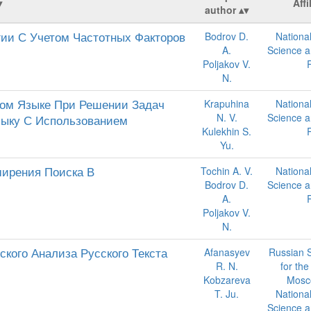
Affi
author
гии С Учетом Частотных Факторов
Bodrov D.
National
A.
Science a
Poljakov V.
N.
ком Языке При Решении Задач
Krapuhina
National
N. V.
Science a
зыку С Использованием
Kulekhin S.
Yu.
ширения Поиска В
Tochin A. V.
National
Bodrov D.
Science a
A.
Poljakov V.
N.
кого Анализа Русского Текста
Afanasyev
Russian S
R. N.
for the
Kobzareva
Mosc
T. Ju.
National
Science a