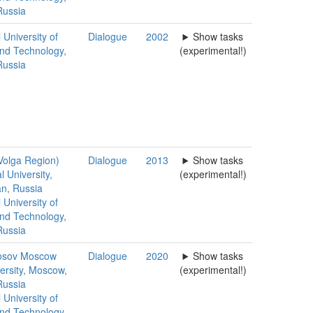
Russia
 University of
Dialogue
2002
Show tasks
nd Technology,
(experimental!)
Russia
Volga Region)
Dialogue
2013
Show tasks
 University,
(experimental!)
n, Russia
 University of
nd Technology,
Russia
sov Moscow
Dialogue
2020
Show tasks
ersity, Moscow,
(experimental!)
Russia
 University of
nd Technology,