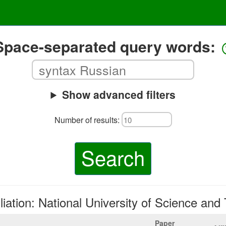
Space-separated query words:
Show advanced filters
Number of results:
Search
iliation: National University of Science an
Paper