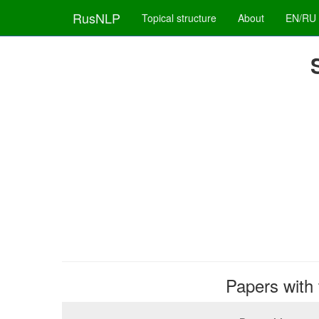
RusNLP
Topical structure
About
EN/RU
Papers with 