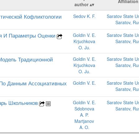
Affiliation
author
стической Кофликтологии
Sedov K. F.
Saratov State Un
Saratov, Ru
ия И Параметры Оценки
Goldin V. E.
Saratov State Un
Krjuchkova
Saratov, Ru
O. Ju.
 Модель Традиционной
Goldin V. E.
Saratov State Un
Krjuchkova
Saratov, Ru
O. Ju.
 По Данным Ассоциативных
Goldin V. E.
Saratov State Un
Saratov, Ru
арь Школьников
Goldin V. E.
Saratov State Un
Sdobnova
Saratov, Ru
A. P.
Martjanov
A. O.