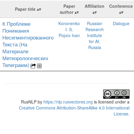
Paper
Affiliation
Conference
Paper title
author
К Проблеме
Kononenko
Russian
Dialogue
I. S.
Research
Понимания
Popov Ivan
Institute
Несегментированного
for AI,
Текста (На
Russia
Материале
Метеорологических
Телеграмм)
RusNLP
by
https://nlp.rusvectores.org
is licensed under a
Creative Commons Attribution-ShareAlike 4.0 International
License
.