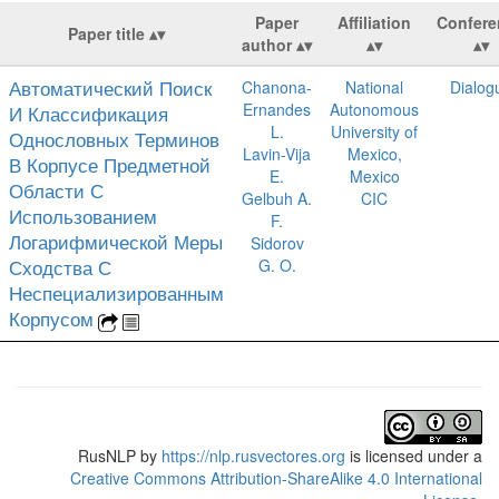
Paper
Affiliation
Confere
Paper title
author
Автоматический Поиск
Chanona-
National
Dialog
Ernandes
Autonomous
И Классификация
L.
University of
Однословных Терминов
Lavin-Vija
Mexico,
В Корпусе Предметной
E.
Mexico
Области С
Gelbuh A.
CIC
Использованием
F.
Логарифмической Меры
Sidorov
Сходства С
G. O.
Неспециализированным
Корпусом
RusNLP
by
https://nlp.rusvectores.org
is licensed under a
Creative Commons Attribution-ShareAlike 4.0 International