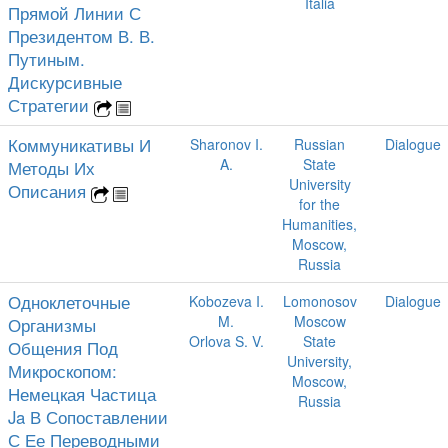
Italia
Прямой Линии С
Президентом В. В.
Путиным.
Дискурсивные
Стратегии
Коммуникативы И
Sharonov I.
Russian
Dialogue
A.
State
Методы Их
University
Описания
for the
Humanities,
Moscow,
Russia
Одноклеточные
Kobozeva I.
Lomonosov
Dialogue
M.
Moscow
Организмы
Orlova S. V.
State
Общения Под
University,
Микроскопом:
Moscow,
Немецкая Частица
Russia
Ja В Сопоставлении
С Ее Переводными