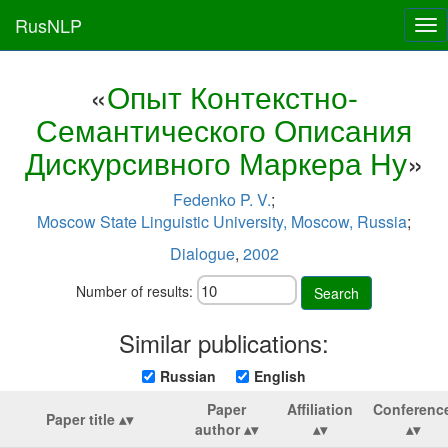
RusNLP
Tog
nav
«
Опыт Контекстно-
Семантического Описания
Дискурсивного Маркера Ну
»
Fedenko P. V.
;
Moscow State Linguistic University, Moscow, Russia
;
Dialogue
,
2002
Number of results:
Search
Similar publications:
Russian
English
Paper
Affiliation
Conferenc
Paper title
author