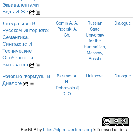
Эквивалентами
Ведь И Же
Литуративы В
Somin A. A.
Russian
Dialogue
Piperski A.
State
Русском Интернете:
Ch.
University
Семантика,
for the
Синтаксис И
Humanities,
Технические
Moscow,
Особенности
Russia
Бытования
Речевые Формулы В
Baranov A.
Unknown
Dialogue
N.
Диалоге
Dobrovolskij
D. O.
RusNLP
by
https://nlp.rusvectores.org
is licensed under a