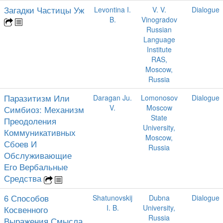
Загадки Частицы Уж
Levontina I.
V. V.
Dialogue
B.
Vinogradov
Russian
Language
Institute
RAS,
Moscow,
Russia
Паразитизм Или
Daragan Ju.
Lomonosov
Dialogue
V.
Moscow
Симбиоз: Механизм
State
Преодоления
University,
Коммуникативных
Moscow,
Сбоев И
Russia
Обслуживающие
Его Вербальные
Средства
6 Способов
Shatunovskij
Dubna
Dialogue
I. B.
University,
Косвенного
Russia
Выражения Смысла