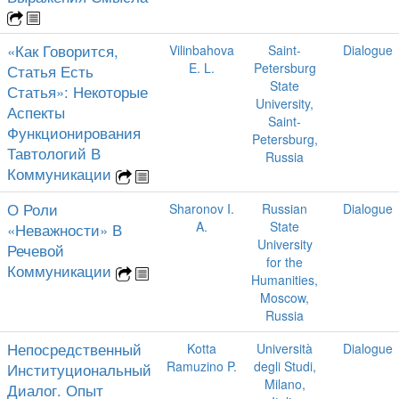
«Как Говорится,
Vilinbahova
Saint-
Dialogue
E. L.
Petersburg
Статья Есть
State
Статья»: Некоторые
University,
Аспекты
Saint-
Функционирования
Petersburg,
Тавтологий В
Russia
Коммуникации
О Роли
Sharonov I.
Russian
Dialogue
A.
State
«Неважности» В
University
Речевой
for the
Коммуникации
Humanities,
Moscow,
Russia
Непосредственный
Kotta
Università
Dialogue
Ramuzino P.
degli Studi,
Институциональный
Milano,
Диалог. Опыт