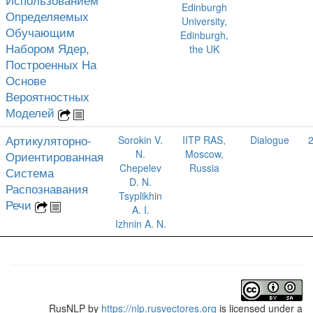
Edinburgh
Определяемых
University,
Обучающим
Edinburgh,
Набором Ядер,
the UK
Построенных На
Основе
Вероятностных
Моделей
Артикуляторно-
Sorokin V.
IITP RAS,
Dialogue
N.
Moscow,
Ориентированная
Chepelev
Russia
Система
D. N.
Распознавания
Tsyplikhin
Речи
A. I.
Izhnin A. N.
RusNLP
by
https://nlp.rusvectores.org
is licensed under a