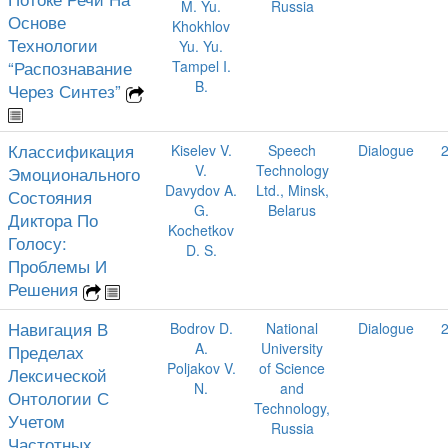
M. Yu.
Russia
Основе
Khokhlov
Технологии
Yu. Yu.
“Распознавание
Tampel I.
B.
Через Синтез”
Классификация
Kiselev V.
Speech
Dialogue
V.
Technology
Эмоционального
Davydov A.
Ltd., Minsk,
Состояния
G.
Belarus
Диктора По
Kochetkov
Голосу:
D. S.
Проблемы И
Решения
Навигация В
Bodrov D.
National
Dialogue
A.
University
Пределах
Poljakov V.
of Science
Лексической
N.
and
Онтологии С
Technology,
Учетом
Russia
Частотных