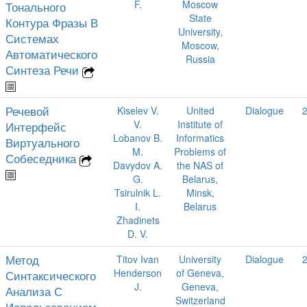
F.
Moscow
Тонального
State
Контура Фразы В
University,
Системах
Moscow,
Автоматического
Russia
Синтеза Речи
Речевой
Kiselev V.
United
Dialogue
V.
Institute of
Интерфейс
Lobanov B.
Informatics
Виртуального
M.
Problems of
Собеседника
Davydov A.
the NAS of
G.
Belarus,
Tsirulnik L.
Minsk,
I.
Belarus
Zhadinets
D. V.
Метод
Titov Ivan
University
Dialogue
Henderson
of Geneva,
Синтаксического
J.
Geneva,
Анализа С
Switzerland
Использованием