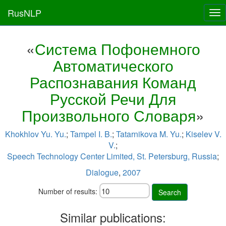
RusNLP
Tog
nav
«
Система Пофонемного
Автоматического
Распознавания Команд
Русской Речи Для
Произвольного Словаря
»
Khokhlov Yu. Yu.
;
Tampel I. B.
;
Tatarnikova M. Yu.
;
Kiselev V.
V.
;
Speech Technology Center Limited, St. Petersburg, Russia
;
Dialogue
,
2007
Number of results:
Search
Similar publications: