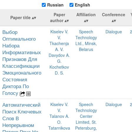
Russian
English
Paper
Affiliation
Conference
Paper title
author
Выбор
Kiselev V.
Speech
Dialogue
V.
Technology
Оптимального
Tkachenja
Ltd., Minsk,
Набора
A. V.
Belarus
Информативных
Davydov A.
Признаков Для
G.
Классификации
Kochetkov
Эмоционального
D. S.
Состояния
Диктора По
Голосу
Автоматический
Kiselev V.
Speech
Dialogue
V.
Technology
Поиск Ключевых
Talanov A.
Center
Слов В
O.
Limited, St.
Непрерывном
Tatarnikova
Petersburg,
Потоке Речи На