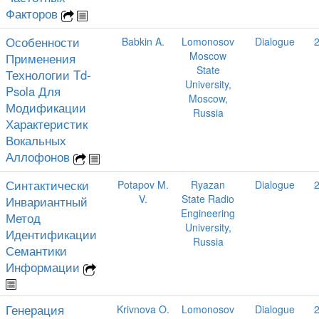
Факторов
Особенности
Babkin A.
Lomonosov
Dialogue
Moscow
Применения
State
Технологии Td-
University,
Psola Для
Moscow,
Модификации
Russia
Характеристик
Вокальных
Аллофонов
Синтактически
Potapov M.
Ryazan
Dialogue
V.
State Radio
Инвариантный
Engineering
Метод
University,
Идентификации
Russia
Семантики
Информации
Генерация
Krivnova O.
Lomonosov
Dialogue