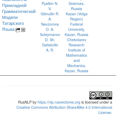
Pyatkin N.
Sciences,
Прикладной
V.
Russia
Грамматической
Gilmullin R.
Kazan (Volga
Модели
A.
Region)
Татарского
Nevzorova
Federal
Языка
O. A.
University,
Suleymanov
Kazan, Russia
D. Sh.
Chebotarev
Gatiatullin
Research
A. R.
Institute of
Mathematics
and
Mechanics,
Kazan, Russia
RusNLP
by
https://nlp.rusvectores.org
is licensed under a
Creative Commons Attribution-ShareAlike 4.0 International
License
.