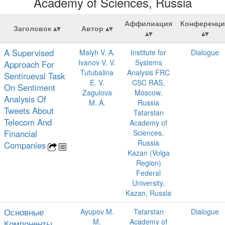
Academy of Sciences, Russia
Аффилиация
Конференци
Заголовок
Автор
A Supervised
Malyh V. A.
Institute for
Dialogue
Ivanov V. V.
Systems
Approach For
Tutubalina
Analysis FRC
Sentirueval Task
E. V.
CSC RAS,
On Sentiment
Zagulova
Moscow,
Analysis Of
M. A.
Russia
Tweets About
Tatarstan
Telecom And
Academy of
Financial
Sciences,
Russia
Companies
Kazan (Volga
Region)
Federal
University,
Kazan, Russia
Основные
Ayupov M.
Tatarstan
Dialogue
M.
Academy of
Компоненты