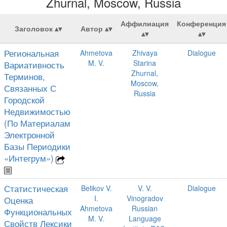
Zhurnal, Moscow, Russia
Аффилиация
Конференция
Заголовок
Автор
Региональная
Ahmetova
Zhivaya
Dialogue
M. V.
Starina
Вариативность
Zhurnal,
Терминов,
Moscow,
Связанных С
Russia
Городской
Недвижимостью
(По Материалам
Электронной
Базы Периодики
«Интегрум»)
Статистическая
Belikov V.
V. V.
Dialogue
I.
Vinogradov
Оценка
Ahmetova
Russian
Функциональных
M. V.
Language
Свойств Лексики