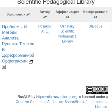
Scientific Pedagogical Library
Автор
Аффилиация
Конференция
Заголовок
Проблемы И
Poljakov
Ushinsky
Dialogue
A. E.
Scientific
Методы
Pedagogical
Анализа
Library
Русских Текстов
В
Дореформенной
Орфографии
RusNLP
by
https://nlp.rusvectores.org
is licensed under a
Creative Commons Attribution-ShareAlike 4.0 International
License
.