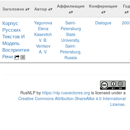
Аффилиация
Конференция
Го
Заголовок
Автор
Корпус
Yagunova
Saint-
Dialogue
200
Elena
Petersburg
Русских
Kasevitch
State
Текстов И
V. B.
University,
Модель
Ventsov
Saint-
Восприятия
A. V.
Petersburg,
Речи
Russia
RusNLP
by
https://nlp.rusvectores.org
is licensed under a
Creative Commons Attribution-ShareAlike 4.0 International
License
.