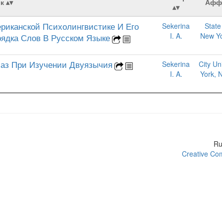
к
Афф
риканской Психолингвистике И Его
Sekerina
State
I. A.
New Yo
ядка Слов В Русском Языке
лаз При Изучении Двуязычия
Sekerina
City Un
I. A.
York, 
R
Creative Com