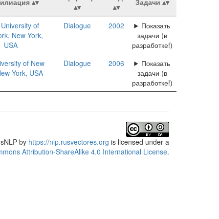
илиация
Задачи
 University of
Dialogue
2002
Показать
rk, New York,
задачи (в
USA
разработке!)
iversity of New
Dialogue
2006
Показать
New York, USA
задачи (в
разработке!)
usNLP
by
https://nlp.rusvectores.org
is licensed under a
mons Attribution-ShareAlike 4.0 International License
.