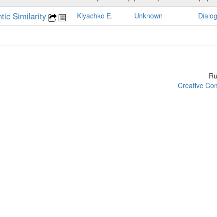
ic Similarity
Klyachko E.
Unknown
Dialo
R
Creative Com