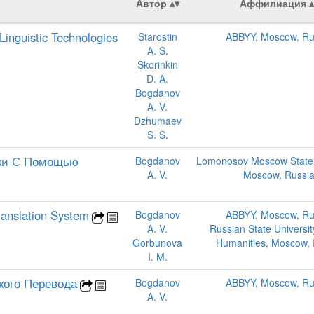
Автор
Аффилиация
nguistic Technologies
Starostin
ABBYY, Moscow, Ru
A. S.
Skorinkin
D. A.
Bogdanov
A. V.
Dzhumaev
S. S.
ики С Помощью
Bogdanov
Lomonosov Moscow State U
A. V.
Moscow, Russi
ranslation System
Bogdanov
ABBYY, Moscow, Ru
A. V.
Russian State University
Gorbunova
Humanities, Moscow, 
I. M.
кого Перевода
Bogdanov
ABBYY, Moscow, Ru
A. V.