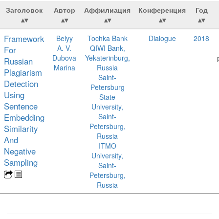
Заголовок
Автор
Аффилиация
Конференция
Год
Framework
Belyy
Tochka Bank
Dialogue
2018
A. V.
QIWI Bank,
For
Dubova
Yekaterinburg,
Russian
Marina
Russia
Plagiarism
Saint-
Detection
Petersburg
Using
State
Sentence
University,
Embedding
Saint-
Petersburg,
Similarity
Russia
And
ITMO
Negative
University,
Sampling
Saint-
Petersburg,
Russia