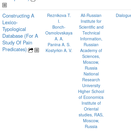
Constructing A
Reznikova T.
All-Russian
Dialogu
I.
Institute for
Lexico-
Bonch-
Scientific and
Typological
Osmolovskaya
Technical
Database (For A
A. A.
Information,
Study Of Pain
Panina A. S.
Russian
Predicates)
Kostyrkin A. V.
Academy of
Sciences,
Moscow,
Russia
National
Research
University
Higher School
of Economics
Institute of
Oriental
studies, RAS,
Moscow,
Russia