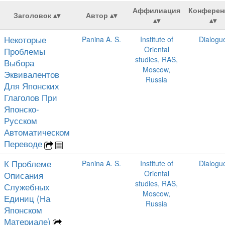
Аффилиация
Конферен
Заголовок
Автор
Некоторые
Panina A. S.
Institute of
Dialogu
Oriental
Проблемы
studies, RAS,
Выбора
Moscow,
Эквивалентов
Russia
Для Японских
Глаголов При
Японско-
Русском
Автоматическом
Переводе
К Проблеме
Panina A. S.
Institute of
Dialogu
Oriental
Описания
studies, RAS,
Служебных
Moscow,
Единиц (На
Russia
Японском
Материале)