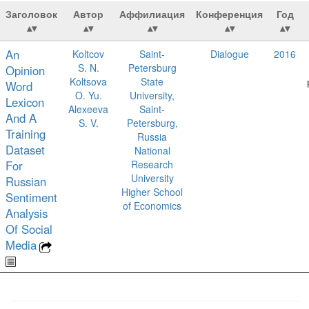
Заголовок
Автор
Аффилиация
Конференция
Год
An
Koltcov
Saint-
Dialogue
2016
S. N.
Petersburg
Opinion
Koltsova
State
Word
O. Yu.
University,
Lexicon
Alexeeva
Saint-
And A
S. V.
Petersburg,
Training
Russia
Dataset
National
For
Research
University
Russian
Higher School
Sentiment
of Economics
Analysis
Of Social
Media