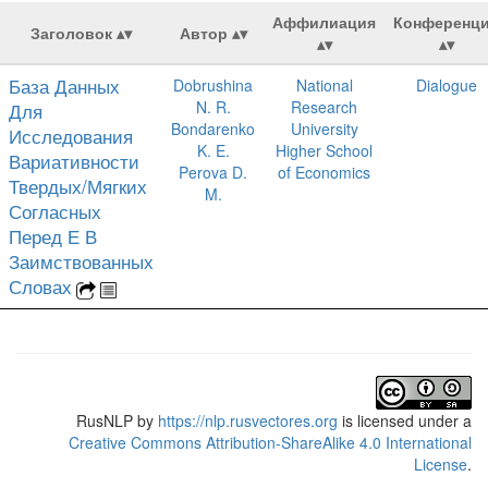
Аффилиация
Конференц
Заголовок
Автор
База Данных
Dobrushina
National
Dialogue
N. R.
Research
Для
Bondarenko
University
Исследования
K. E.
Higher School
Вариативности
Perova D.
of Economics
Твердых/Мягких
M.
Согласных
Перед Е В
Заимствованных
Словах
RusNLP
by
https://nlp.rusvectores.org
is licensed under a
Creative Commons Attribution-ShareAlike 4.0 International
License
.