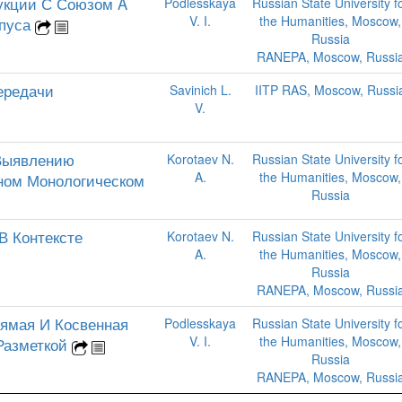
рукции С Союзом A
Podlesskaya
Russian State University f
V. I.
the Humanities, Moscow,
рпуса
Russia
RANEPA, Moscow, Russi
ередачи
Savinich L.
IITP RAS, Moscow, Russi
V.
Выявлению
Korotaev N.
Russian State University f
A.
the Humanities, Moscow,
ном Монологическом
Russia
В Контексте
Korotaev N.
Russian State University f
A.
the Humanities, Moscow,
Russia
RANEPA, Moscow, Russi
рямая И Косвенная
Podlesskaya
Russian State University f
V. I.
the Humanities, Moscow,
Разметкой
Russia
RANEPA, Moscow, Russi