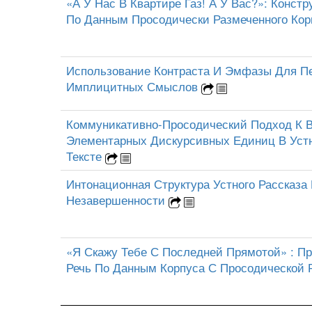
«А У Нас В Квартире Газ! А У Вас?»: Конст
По Данным Просодически Размеченного Ко
Использование Контраста И Эмфазы Для П
Имплицитных Смыслов
Коммуникативно-Просодический Подход К 
Элементарных Дискурсивных Единиц В Уст
Тексте
Интонационная Структура Устного Рассказа 
Незавершенности
«Я Скажу Тебе С Последней Прямотой» : П
Речь По Данным Корпуса С Просодической 