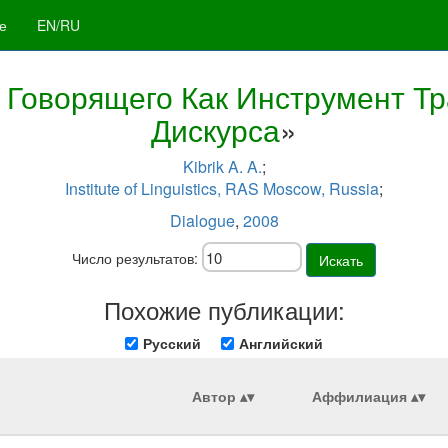
е
EN/RU
 Говорящего Как Инструмент Тр
Дискурса
»
Kibrik A. A.
;
Institute of Linguistics, RAS Moscow, Russia
;
Dialogue
,
2008
Число результатов:
Искать
Похожие публикации:
Русский
Английский
Автор
Аффилиация