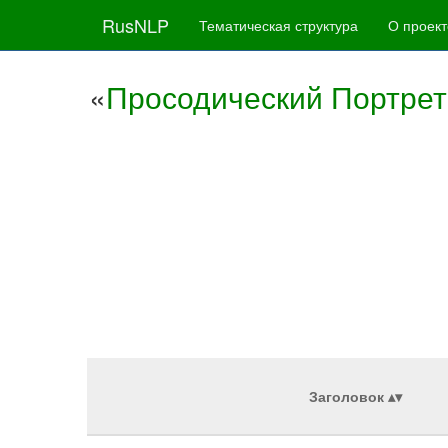
RusNLP
Тематическая структура
О проект
«
Просодический Портрет
Заголовок