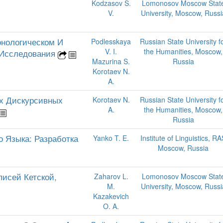
Kodzasov S.
Lomonosov Moscow Stat
V.
University, Moscow, Russi
онологическом И
Podlesskaya
Russian State University f
V. I.
the Humanities, Moscow,
 Исследования
Mazurina S.
Russia
Korotaev N.
A.
х Дискурсивных
Korotaev N.
Russian State University f
A.
the Humanities, Moscow,
Russia
 Языка: Разработка
Yanko T. E.
Institute of Linguistics, R
Moscow, Russia
исей Кетской,
Zaharov L.
Lomonosov Moscow Stat
M.
University, Moscow, Russi
Kazakevich
O. A.