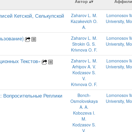
Автор
Аффили
исей Кетской, Селькупской
Zaharov L. M.
Lomonosov M
Kazakevich O.
University, M
A.
льзование)
Zaharov L. M.
Lomonosov M
Strokin G. S.
University, M
Krivnova O. F.
ционных Текстов»
Zaharov L. M.
Lomonosov M
Arhipov A. V.
University, M
Kodzasov S.
V.
Krivnova O. F.
»: Вопросительные Реплики
Bonch-
Lomonosov M
Osmolovskaya
University, M
A. A.
Kobozeva I.
M.
Kodzasov S.
V.