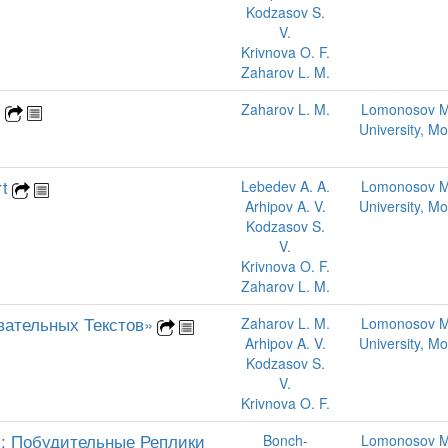
Kodzasov S.
V.
Krivnova O. F.
Zaharov L. M.
и
Zaharov L. M.
Lomonosov M
University, M
rt
Lebedev A. A.
Lomonosov M
Arhipov A. V.
University, M
Kodzasov S.
V.
Krivnova O. F.
Zaharov L. M.
вательных Текстов»
Zaharov L. M.
Lomonosov M
Arhipov A. V.
University, M
Kodzasov S.
V.
Krivnova O. F.
»: Побудительные Реплики
Bonch-
Lomonosov M