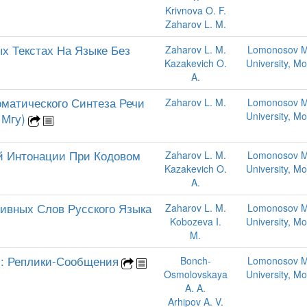
Krivnova O. F.
Zaharov L. M.
х Текстах На Языке Без
Zaharov L. M.
Lomonosov M
Kazakevich O.
University, M
A.
матического Синтеза Речи
Zaharov L. M.
Lomonosov M
University, M
 Мгу)
й Интонации При Кодовом
Zaharov L. M.
Lomonosov M
Kazakevich O.
University, M
A.
ивных Слов Русского Языка
Zaharov L. M.
Lomonosov M
Kobozeva I.
University, M
M.
»: Реплики-Сообщения
Bonch-
Lomonosov M
Osmolovskaya
University, M
A. A.
Arhipov A. V.