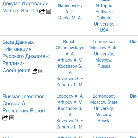
Документировании
Nahimovskiy
N-Topus
Малых Языков
A. D.
Software
Daniel M. A.
Colgate
University,
USA
База Данных
Bonch-
Lomonosov
Dia
Osmolovskaya
Moscow State
«Интонация
A. A.
University,
Русского Диалога»:
Arhipov A. V.
Moscow,
Реплики-
Kodzasov S.
Russia
Сообщения
V.
Krivnova O. F.
Zaharov L. M.
Russian Intonation
Lebedev A. A.
Lomonosov
Dia
Arhipov A. V.
Moscow State
Corpus: A
Kodzasov S.
University,
Preliminary Report
V.
Moscow,
Krivnova O. F.
Russia
Zaharov L. M.