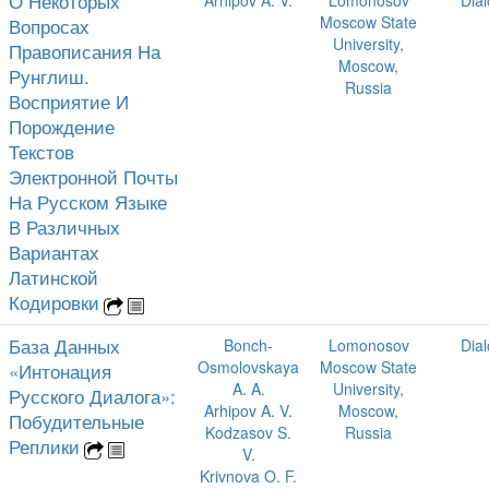
О Некоторых
Arhipov A. V.
Lomonosov
Dia
Moscow State
Вопросах
University,
Правописания На
Moscow,
Рунглиш.
Russia
Восприятие И
Порождение
Текстов
Электронной Почты
На Русском Языке
В Различных
Вариантах
Латинской
Кодировки
База Данных
Bonch-
Lomonosov
Dia
Osmolovskaya
Moscow State
«Интонация
A. A.
University,
Русского Диалога»:
Arhipov A. V.
Moscow,
Побудительные
Kodzasov S.
Russia
Реплики
V.
Krivnova O. F.