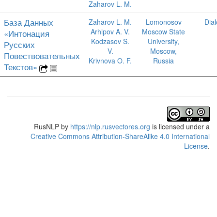
Zaharov L. M.
База Данных
Zaharov L. M.
Lomonosov
Dia
Arhipov A. V.
Moscow State
«Интонация
Kodzasov S.
University,
Русских
V.
Moscow,
Повествовательных
Krivnova O. F.
Russia
Текстов»
RusNLP
by
https://nlp.rusvectores.org
is licensed under a
Creative Commons Attribution-ShareAlike 4.0 International
License
.