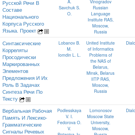
A.
Vinogradov
Русской Речи В
Savchuk S.
Russian
Составе
O.
Language
Национального
Institute RAS,
Корпуса Русского
Moscow,
Языка. Проект
Russia
Синтаксические
Lobanov B.
United Institute
Dial
M.
of Informatics
Корреляты
Iomdin L. L.
Problems of
Просодически
the NAS of
Маркированных
Belarus,
Элементов
Minsk, Belarus
Предложения И Их
IITP RAS,
Роль В Задачах
Moscow,
Синтеза Речи По
Russia
Тексту
Вербальная Рабочая
Podlesskaya
Lomonosov
Dial
V. I.
Moscow State
Память И Лексико-
Fedorova O.
University,
Грамматические
V.
Moscow,
Сигналы Речевых
Potanina Ju.
Russia