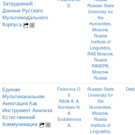
Затруднений :
D.
Russian State
Данные Русского
University for
Мультимодального
the
Корпуса
Humanities,
Moscow,
Russia
Institute of
Linguistics,
RAS Moscow,
Russia
RANEPA,
Moscow,
Russia
Единая
Fedorova O.
Russian State
Dial
V.
University for
Мультиканальная
Kibrik A. A.
the
Аннотация Как
Korotaev N.
Humanities,
Инструмент Анализа
A.
Moscow,
Естественной
Evdokimova
Russia
Коммуникации
A.
Institute of
Linguistics,