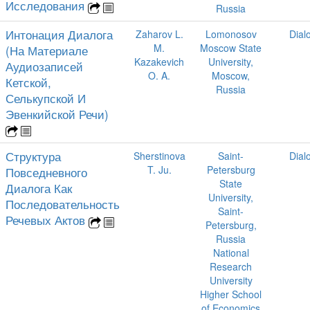
Исследования
Russia
Интонация Диалога
Zaharov L.
Lomonosov
Dial
M.
Moscow State
(На Материале
Kazakevich
University,
Аудиозаписей
O. A.
Moscow,
Кетской,
Russia
Селькупской И
Эвенкийской Речи)
Структура
Sherstinova
Saint-
Dial
T. Ju.
Petersburg
Повседневного
State
Диалога Как
University,
Последовательность
Saint-
Речевых Актов
Petersburg,
Russia
National
Research
University
Higher School
of Economics