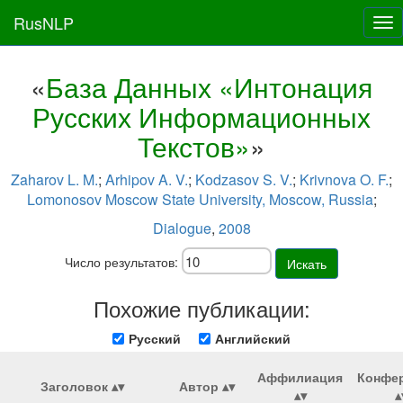
RusNLP
Tog
nav
«
База Данных «Интонация
Русских Информационных
Текстов»
»
Zaharov L. M.
;
Arhipov A. V.
;
Kodzasov S. V.
;
Krivnova O. F.
;
Lomonosov Moscow State University, Moscow, Russia
;
Dialogue
,
2008
Число результатов:
Искать
Похожие публикации:
Русский
Английский
Аффилиация
Конфе
Заголовок
Автор