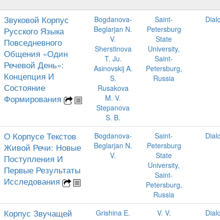
Звуковой Корпус
Bogdanova-
Saint-
Dial
Beglarjan N.
Petersburg
Русского Языка
V.
State
Повседневного
Sherstinova
University,
Общения «Один
T. Ju.
Saint-
Речевой День»:
Asinovskij A.
Petersburg,
Концепция И
S.
Russia
Состояние
Rusakova
Формирования
M. V.
Stepanova
S. B.
О Корпусе Текстов
Bogdanova-
Saint-
Dial
Beglarjan N.
Petersburg
Живой Речи: Новые
V.
State
Поступления И
University,
Первые Результаты
Saint-
Исследования
Petersburg,
Russia
Корпус Звучащей
Grishina E.
V. V.
Dial