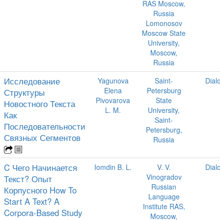
RAS Moscow,
Russia
Lomonosov
Moscow State
University,
Moscow,
Russia
Исследование
Yagunova
Saint-
Dial
Elena
Petersburg
Структуры
Pivovarova
State
Новостного Текста
L. M.
University,
Как
Saint-
Последовательности
Petersburg,
Связных Сегментов
Russia
C Чего Начинается
Iomdin B. L.
V. V.
Dial
Vinogradov
Текст? Опыт
Russian
Корпусного How To
Language
Start A Text? A
Institute RAS,
Corpora-Based Study
Moscow,