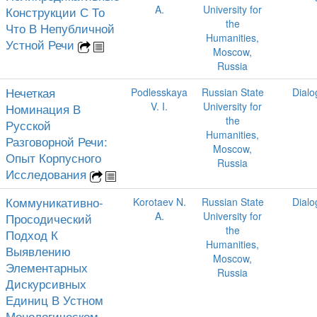
A.
University for
Конструкции С То
the
Что В Непубличной
Humanities,
Устной Речи
Moscow,
Russia
Нечеткая
Podlesskaya
Russian State
Dialo
V. I.
University for
Номинация В
the
Русской
Humanities,
Разговорной Речи:
Moscow,
Опыт Корпусного
Russia
Исследования
Коммуникативно-
Korotaev N.
Russian State
Dialo
A.
University for
Просодический
the
Подход К
Humanities,
Выявлению
Moscow,
Элементарных
Russia
Дискурсивных
Единиц В Устном
Монологическом