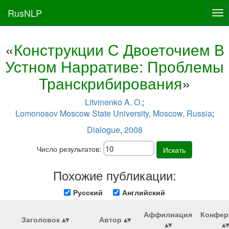
RusNLP
Tog
nav
«
Конструкции С Двоеточием В
Устном Нарративе: Проблемы
Транскрибирования
»
Litvinenko A. O.
;
Lomonosov Moscow State University, Moscow, Russia
;
Dialogue
,
2008
Число результатов:
Искать
Похожие публикации:
Русский
Английский
Аффилиация
Конфер
Заголовок
Автор