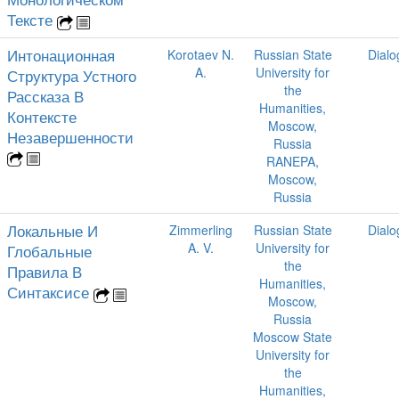
Тексте
Интонационная
Korotaev N.
Russian State
Dialo
A.
University for
Структура Устного
the
Рассказа В
Humanities,
Контексте
Moscow,
Незавершенности
Russia
RANEPA,
Moscow,
Russia
Локальные И
Zimmerling
Russian State
Dialo
A. V.
University for
Глобальные
the
Правила В
Humanities,
Синтаксисе
Moscow,
Russia
Moscow State
University for
the
Humanities,