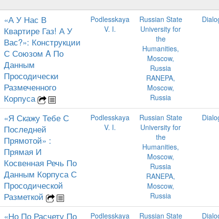
«А У Нас В
Podlesskaya
Russian State
Dialo
V. I.
University for
Квартире Газ! А У
the
Вас?»: Конструкции
Humanities,
С Союзом A По
Moscow,
Данным
Russia
Просодически
RANEPA,
Размеченного
Moscow,
Корпуса
Russia
«Я Скажу Тебе С
Podlesskaya
Russian State
Dialo
V. I.
University for
Последней
the
Прямотой» :
Humanities,
Прямая И
Moscow,
Косвенная Речь По
Russia
Данным Корпуса С
RANEPA,
Просодической
Moscow,
Разметкой
Russia
«Но По Расчету По
Podlesskaya
Russian State
Dialo