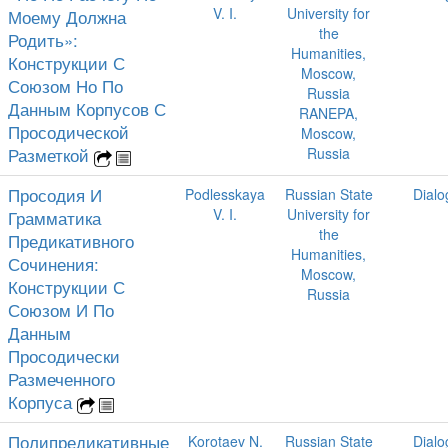
V. I.
University for
Моему Должна
the
Родить»:
Humanities,
Конструкции С
Moscow,
Союзом Но По
Russia
Данным Корпусов С
RANEPA,
Просодической
Moscow,
Разметкой
Russia
Просодия И
Podlesskaya
Russian State
Dialo
V. I.
University for
Грамматика
the
Предикативного
Humanities,
Сочинения:
Moscow,
Конструкции С
Russia
Союзом И По
Данным
Просодически
Размеченного
Корпуса
Полипредикативные
Korotaev N.
Russian State
Dialo