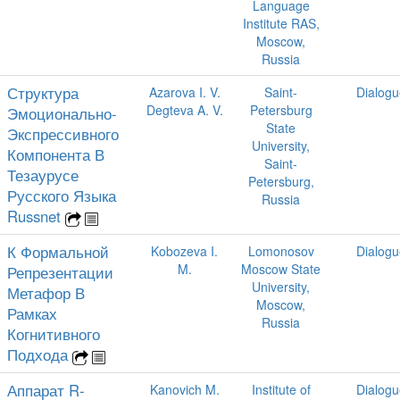
Language
Institute RAS,
Moscow,
Russia
Структура
Azarova I. V.
Saint-
Dialogu
Degteva A. V.
Petersburg
Эмоционально-
State
Экспрессивного
University,
Компонента В
Saint-
Тезаурусе
Petersburg,
Русского Языка
Russia
Russnet
К Формальной
Kobozeva I.
Lomonosov
Dialogu
M.
Moscow State
Репрезентации
University,
Метафор В
Moscow,
Рамках
Russia
Когнитивного
Подхода
Аппарат R-
Kanovich M.
Institute of
Dialogu