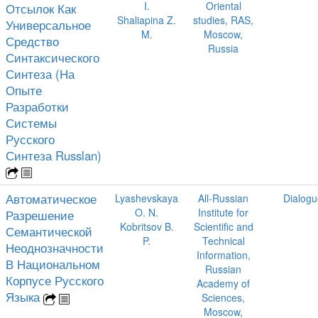
I.
Oriental
Отсылок Как
Shaliapina Z.
studies, RAS,
Универсальное
M.
Moscow,
Средство
Russia
Синтаксического
Синтеза (На
Опыте
Разработки
Системы
Русского
Синтеза Russlan)
Автоматическое
Lyashevskaya
All-Russian
Dialogu
O. N.
Institute for
Разрешение
Kobritsov B.
Scientific and
Семантической
P.
Technical
Неоднозначности
Information,
В Национальном
Russian
Корпусе Русского
Academy of
Языка
Sciences,
Moscow,