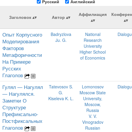
Русский
Английский
Аффилиация
Конфере
Заголовок
Автор
Опыт Корпусного
Badryzlova
National
Dialogu
Ju. G.
Research
Моделирования
University
Факторов
Higher School
Метафоричности
of Economics
На Примере
Русских
Глаголов
Гулял — Нагулял
Tatevosov S.
Lomonosov
Dialogu
G.
Moscow State
— Нагулялся.
Kiseleva K. L.
University,
Заметки О
Moscow,
Структуре
Russia
Префиксально-
V. V.
Постфиксальных
Vinogradov
Глаголов
Russian