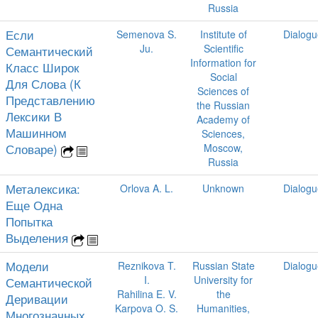
Russia
Если
Semenova S.
Institute of
Dialogu
Ju.
Scientific
Семантический
Information for
Класс Широк
Social
Для Слова (К
Sciences of
Представлению
the Russian
Лексики В
Academy of
Машинном
Sciences,
Словаре)
Moscow,
Russia
Металексика:
Orlova A. L.
Unknown
Dialogu
Еще Одна
Попытка
Выделения
Модели
Reznikova T.
Russian State
Dialogu
I.
University for
Семантической
Rahilina E. V.
the
Деривации
Karpova O. S.
Humanities,
Многозначных