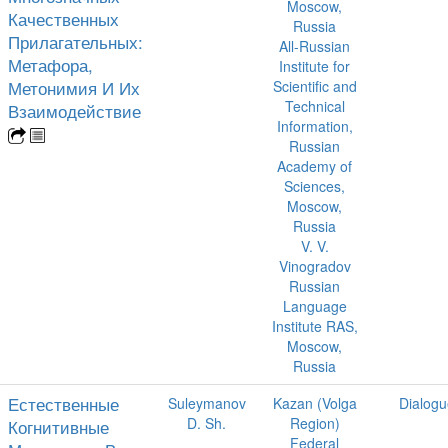
Moscow,
Качественных
Russia
Прилагательных:
All-Russian
Метафора,
Institute for
Метонимия И Их
Scientific and
Technical
Взаимодействие
Information,
Russian
Academy of
Sciences,
Moscow,
Russia
V. V.
Vinogradov
Russian
Language
Institute RAS,
Moscow,
Russia
Естественные
Suleymanov
Kazan (Volga
Dialogu
D. Sh.
Region)
Когнитивные
Federal