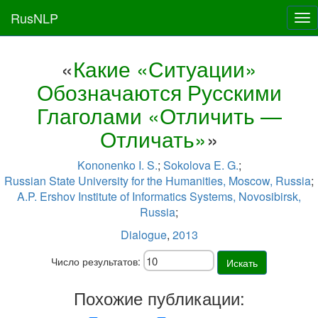
RusNLP
Tog
nav
«
Какие «Ситуации»
Обозначаются Русскими
Глаголами «Отличить —
Отличать»
»
Kononenko I. S.
;
Sokolova E. G.
;
Russian State University for the Humanities, Moscow, Russia
;
A.P. Ershov Institute of Informatics Systems, Novosibirsk,
Russia
;
Dialogue
,
2013
Число результатов:
Искать
Похожие публикации: