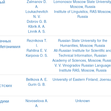
ный
Zalmanov D.
Lomonosov Moscow State University
A.
Moscow, Russia
Loukachevitch
Institute of Linguistics, RAS Moscow
N. V.
Russia
Dobrov G. B.
Kibrik A. A.
Linnik A. S.
ачных
Reznikova T.
Russian State University for the
I.
Humanities, Moscow, Russia
 Метонимия
Rahilina E. V.
All-Russian Institute for Scientific an
Karpova O. S.
Technical Information, Russian
Academy of Sciences, Moscow, Russ
V. V. Vinogradov Russian Language
Institute RAS, Moscow, Russia
Belikova A. E.
University of Eastern Finland, Joens
Gurin G. B.
стских
одики
Novoselova A.
Unknown
A.