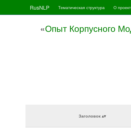
RusNLP
Тематическая структура
О проект
«
Опыт Корпусного М
Заголовок