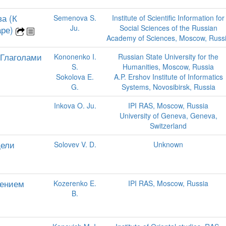
а (К
Semenova S.
Institute of Scientific Information for
Ju.
Social Sciences of the Russian
аре)
Academy of Sciences, Moscow, Russ
 Глаголами
Kononenko I.
Russian State University for the
S.
Humanities, Moscow, Russia
Sokolova E.
A.P. Ershov Institute of Informatics
G.
Systems, Novosibirsk, Russia
Inkova O. Ju.
IPI RAS, Moscow, Russia
University of Geneva, Geneva,
Switzerland
дели
Solovev V. D.
Unknown
чением
Kozerenko E.
IPI RAS, Moscow, Russia
B.