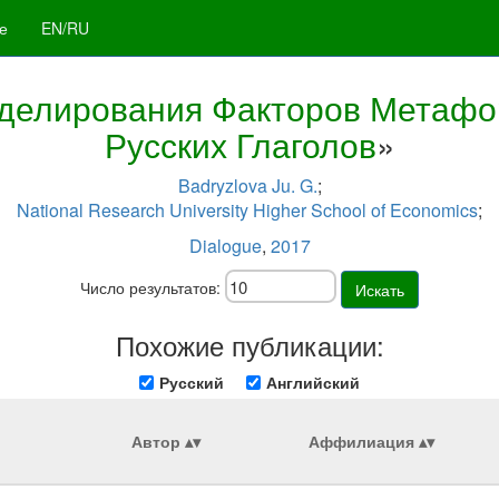
е
EN/RU
оделирования Факторов Метафо
Русских Глаголов
»
Badryzlova Ju. G.
;
National Research University Higher School of Economics
;
Dialogue
,
2017
Число результатов:
Искать
Похожие публикации:
Русский
Английский
Автор
Аффилиация