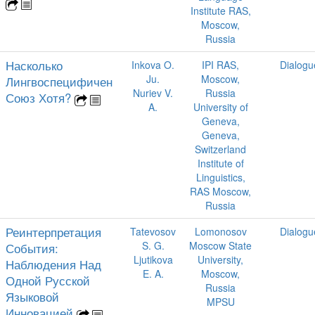
Institute RAS,
Moscow,
Russia
Насколько
Inkova O.
IPI RAS,
Dialogu
Ju.
Moscow,
Лингвоспецифичен
Nuriev V.
Russia
Союз Хотя?
A.
University of
Geneva,
Geneva,
Switzerland
Institute of
Linguistics,
RAS Moscow,
Russia
Реинтерпретация
Tatevosov
Lomonosov
Dialogu
S. G.
Moscow State
События:
Ljutikova
University,
Наблюдения Над
E. A.
Moscow,
Одной Русской
Russia
Языковой
MPSU
Инновацией