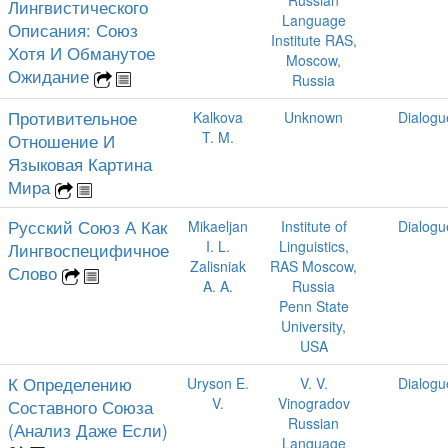
Лингвистического
Language
Описания: Союз
Institute RAS,
Хотя И Обманутое
Moscow,
Ожидание
Russia
Противительное
Kalkova
Unknown
Dialogu
T. M.
Отношение И
Языковая Картина
Мира
Русский Союз А Как
Mikaeljan
Institute of
Dialogu
I. L.
Linguistics,
Лингвоспецифичное
Zalisniak
RAS Moscow,
Слово
A. A.
Russia
Penn State
University,
USA
К Определению
Uryson E.
V. V.
Dialogu
V.
Vinogradov
Составного Союза
Russian
(Анализ Даже Если)
Language