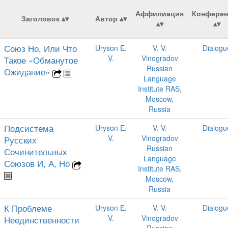
Аффилиация
Конферен
Заголовок
Автор
Союз Но, Или Что
Uryson E.
V. V.
Dialogu
V.
Vinogradov
Такое «Обманутое
Russian
Ожидание»
Language
Institute RAS,
Moscow,
Russia
Подсистема
Uryson E.
V. V.
Dialogu
V.
Vinogradov
Русских
Russian
Сочинительных
Language
Союзов И, А, Но
Institute RAS,
Moscow,
Russia
К Проблеме
Uryson E.
V. V.
Dialogu
V.
Vinogradov
Неединственности
Russian