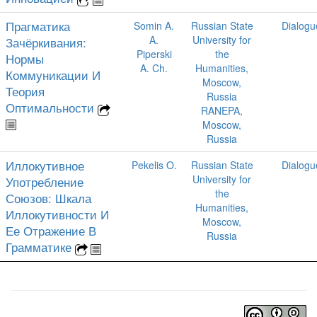
Прагматика
Somin A.
Russian State
Dialogu
A.
University for
Зачёркивания:
Piperski
the
Нормы
A. Ch.
Humanities,
Коммуникации И
Moscow,
Теория
Russia
Оптимальности
RANEPA,
Moscow,
Russia
Иллокутивное
Pekelis O.
Russian State
Dialogu
University for
Употребление
the
Союзов: Шкала
Humanities,
Иллокутивности И
Moscow,
Ее Отражение В
Russia
Грамматике