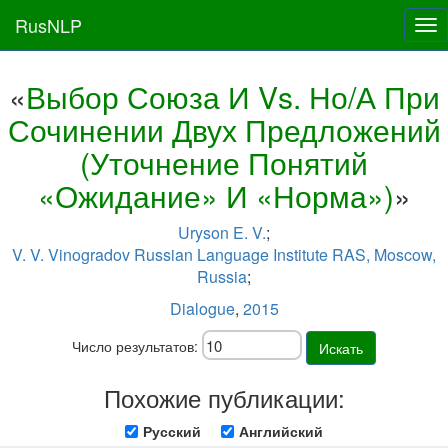
RusNLP
Tog
nav
«
Выбор Союза И Vs. Но/А При
Сочинении Двух Предложений
(Уточнение Понятий
«Ожидание» И «Норма»)
»
Uryson E. V.
;
V. V. Vinogradov Russian Language Institute RAS, Moscow,
Russia
;
Dialogue
,
2015
Число результатов:
Искать
Похожие публикации:
Русский
Английский