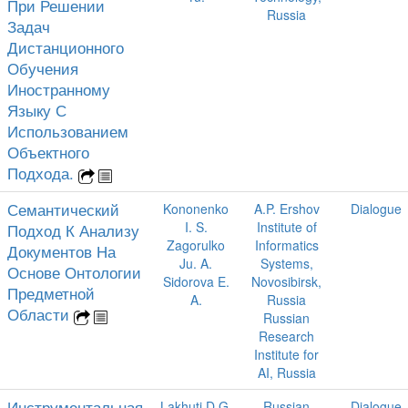
При Решении
Russia
Задач
Дистанционного
Обучения
Иностранному
Языку С
Использованием
Объектного
Подхода.
Семантический
Kononenko
A.P. Ershov
Dialogue
I. S.
Institute of
Подход К Анализу
Zagorulko
Informatics
Документов На
Ju. A.
Systems,
Основе Онтологии
Sidorova E.
Novosibirsk,
Предметной
A.
Russia
Области
Russian
Research
Institute for
AI, Russia
Инструментальная
Lakhuti D.G.
Russian
Dialogue