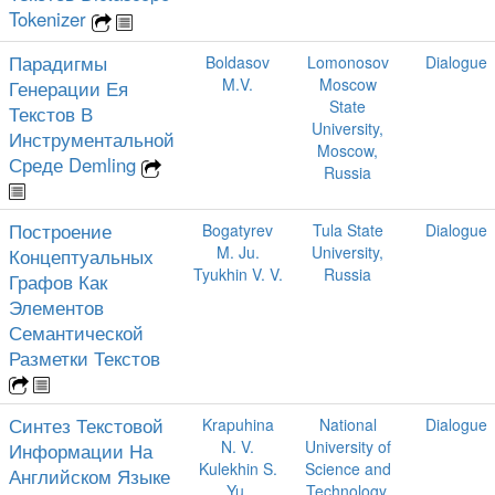
Tokenizer
Парадигмы
Boldasov
Lomonosov
Dialogue
M.V.
Moscow
Генерации Ея
State
Текстов В
University,
Инструментальной
Moscow,
Среде Demling
Russia
Построение
Bogatyrev
Tula State
Dialogue
M. Ju.
University,
Концептуальных
Tyukhin V. V.
Russia
Графов Как
Элементов
Семантической
Разметки Текстов
Синтез Текстовой
Krapuhina
National
Dialogue
N. V.
University of
Информации На
Kulekhin S.
Science and
Английском Языке
Yu.
Technology,