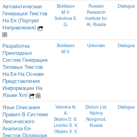
Автоматическая
Boldasov
Russian
Dialogue
M.V.
Research
Генерация Текстов
Sokolova E.
Institute for
На Ея (Портрет
G.
AI, Russia
Направления)
Разработка
Boldasov
Unknown
Dialogue
M.V.
Прикладных
Систем Генерации
Типовых Текстов
На Ея На Основе
Представления
Информации На
Языке Xml
Язык Описания
Vdovina N.
Dictum Ltd,
Dialogue
A.
Nizhny
Правил В Системе
Skatov D. S.
Novgorod,
Лексического
Liverko S. V.
Russia
Анализа Ея-
Okatev V. V.
Текстов Dictascope