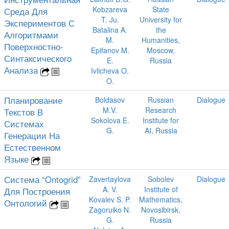
Kobzareva
State
Среда Для
T. Ju.
University for
Экспериментов С
Batalina A.
the
Алгоритмами
M.
Humanities,
Поверхностно-
Epifanov M.
Moscow,
Синтаксического
E.
Russia
Анализа
Ivlicheva O.
O.
Планирование
Boldasov
Russian
Dialogue
M.V.
Research
Текстов В
Sokolova E.
Institute for
Системах
G.
AI, Russia
Генерации На
Естественном
Языке
Система “Ontogrid”
Zavertaylova
Sobolev
Dialogue
A. V.
Institute of
Для Построения
Kovalev S. P.
Mathematics,
Онтологий
Zagoruiko N.
Novosibirsk,
G.
Russia