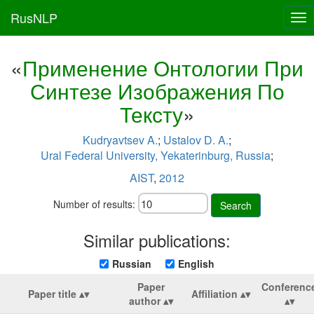
RusNLP
Tog
nav
«
Применение Онтологии При
Синтезе Изображения По
Тексту
»
Kudryavtsev A.
;
Ustalov D. A.
;
Ural Federal University, Yekaterinburg, Russia
;
AIST
,
2012
Number of results:
Search
Similar publications:
Russian
English
Paper
Conferenc
Paper title
Affiliation
author