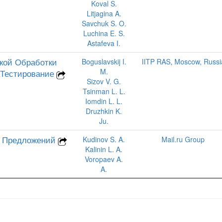
Koval S.
Litjagina A.
Savchuk S. O.
Luchina E. S.
Astafeva I.
кой Обработки
Boguslavskij I.
IITP RAS, Moscow, Russi
M.
 Тестирование
Sizov V. G.
Tsinman L. L.
Iomdin L. L.
Druzhkin K.
Ju.
в Предложений
Kudinov S. A.
Mail.ru Group
Kalinin L. A.
Voropaev A.
A.