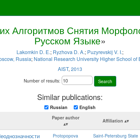
ких Алгоритмов Снятия Морфол
Русском Языке
»
Lakomkin D. E.
;
Ryzhova D. A.
;
Puzyrevskij V. I.
;
oscow, Russia
;
National Research University Higher School of
AIST
,
2013
Number of results:
Search
Similar publications:
Russian
English
Paper author
Affiliation
Неоднозначности
Protopopova
Saint-Petersburg State