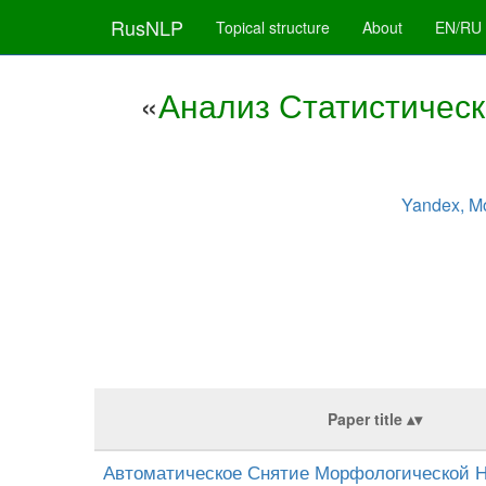
RusNLP
Topical structure
About
EN/RU
«
Анализ Статистичес
Yandex, M
Paper title
Автоматическое Снятие Морфологической 