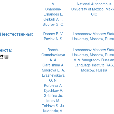
V.
National Autonomous
Chanona-
University of Mexico, Mexi
Ernandes L.
CIC
Gelbuh A. F.
Sidorov G. O.
Неестественных
Dobrov B. V.
Lomonosov Moscow Stat
Pavlov A. S.
University, Moscow, Russ
екста:
Bonch-
Lomonosov Moscow Stat
Osmolovskaya
University, Moscow, Russ
A. A.
V. V. Vinogradov Russia
Garejshina A.
Language Institute RAS,
Sidorova E. A.
Moscow, Russia
Lyashevskaya
O. N.
Koroleva A.
Djachkov V.
Grishina Ju.
Ionov M.
Toldova S. Ju.
Kudrinskij M.