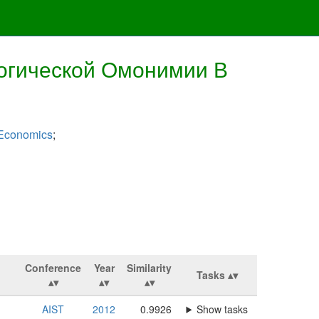
огической Омонимии В
 Economics
;
Conference
Year
Similarity
Tasks
AIST
2012
0.9926
Show tasks