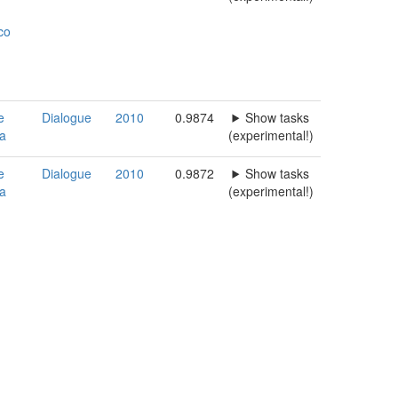
co
e
Dialogue
2010
0.9874
Show tasks
ia
(experimental!)
e
Dialogue
2010
0.9872
Show tasks
ia
(experimental!)
n