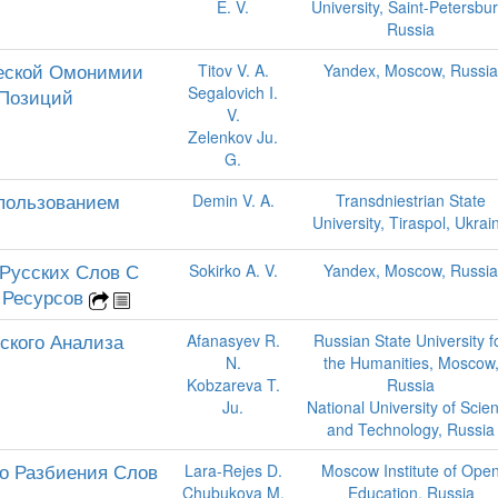
E. V.
University, Saint-Petersbur
Russia
еской Омонимии
Titov V. A.
Yandex, Moscow, Russia
Segalovich I.
 Позиций
V.
Zelenkov Ju.
G.
пользованием
Demin V. A.
Transdniestrian State
University, Tiraspol, Ukrai
Русских Слов С
Sokirko A. V.
Yandex, Moscow, Russia
 Ресурсов
ского Анализа
Afanasyev R.
Russian State University f
N.
the Humanities, Moscow
Kobzareva T.
Russia
Ju.
National University of Scie
and Technology, Russia
го Разбиения Слов
Lara-Rejes D.
Moscow Institute of Ope
Chubukova M.
Education, Russia