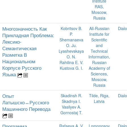
Institute
RAS,
Moscow,
Russia
Многозначность Как
Kobritsov B.
All-Russian
Dial
P.
Institute for
Прикладная Проблема:
Shemanaeva
Scientific
Лексико-
O. Ju.
and
Семантическая
Lyashevskaya
Technical
Разметка В
O. N.
Information,
Национальном
Rahilina E. V.
Russian
Корпусе Русского
Kustova G. I.
Academy of
Языка
Sciences,
Moscow,
Russia
Опыт
Skadinsh R.
Tilde, Riga,
Dial
Skadnya I.
Latvia
Латышско↔Русского
Vasilyev A.
Машинного Перевода
Gornostaj T.
Программа
Rafaeva A. V.
Lomonosov
Dial