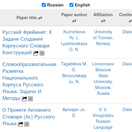
Russian
English
Paper author
Affiliation
Confe
Paper title
Русский Фреймнет: К
Kuznetsova
University
Dial
Yu. L.
of Tromso,
Задаче Создания
Lyashevskaya
Norway
Корпусного Словаря
O. N.
Конструкций
Словообразовательная
Tagabileva M.
Lomonosov
Dial
G.
Moscow
Разметка
Berezutskaja
State
Национального
Ju. N.
University,
Корпуса Русского
Moscow,
Языка: Задачи И
Russia
Методы
О Проекте Активного
Apresjan Ju.
V. V.
Dial
D.
Vinogradov
Словаря (Ас) Русского
Russian
Языка
Language