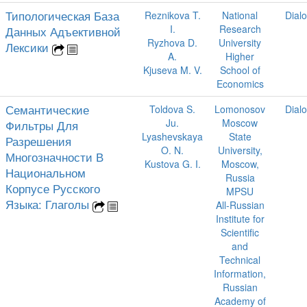
Типологическая База
Reznikova T.
National
Dial
I.
Research
Данных Адъективной
Ryzhova D.
University
Лексики
A.
Higher
Kjuseva M. V.
School of
Economics
Семантические
Toldova S.
Lomonosov
Dial
Ju.
Moscow
Фильтры Для
Lyashevskaya
State
Разрешения
O. N.
University,
Многозначности В
Kustova G. I.
Moscow,
Национальном
Russia
Корпусе Русского
MPSU
Языка: Глаголы
All-Russian
Institute for
Scientific
and
Technical
Information,
Russian
Academy of