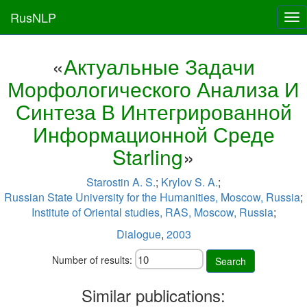
RusNLP
Tog
nav
«
Актуальные Задачи
Морфологического Анализа И
Синтеза В Интегрированной
Информационной Среде
Starling
»
Starostin A. S.
;
Krylov S. A.
;
Russian State University for the Humanities, Moscow, Russia
;
Institute of Oriental studies, RAS, Moscow, Russia
;
Dialogue
,
2003
Number of results:
Search
Similar publications: