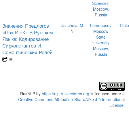
Sciences,
Moscow,
Russia
Значения Предлогов
Usacheva M.
Lomonosov
Dial
N.
Moscow
«По» И «К» В Русском
State
Языке: Кодирование
University,
Сирконстантов И
Moscow,
Семантических Ролей
Russia
RusNLP
by
https://nlp.rusvectores.org
is licensed under a
Creative Commons Attribution-ShareAlike 4.0 International
License
.