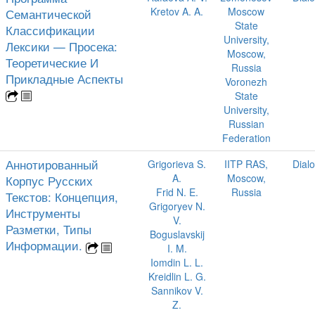
Kretov A. A.
Moscow
Семантической
State
Классификации
University,
Лексики — Просека:
Moscow,
Теоретические И
Russia
Прикладные Аспекты
Voronezh
State
University,
Russian
Federation
Аннотированный
Grigorieva S.
IITP RAS,
Dial
A.
Moscow,
Корпус Русских
Frid N. E.
Russia
Текстов: Концепция,
Grigoryev N.
Инструменты
V.
Разметки, Типы
Boguslavskij
Информации.
I. M.
Iomdin L. L.
Kreidlin L. G.
Sannikov V.
Z.