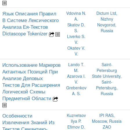
Язык Описания Правил
Vdovina N.
Dictum Ltd,
A.
Nizhny
В Системе Лексического
Skatov D.
Novgorod,
Анализа Ея-Текстов
S.
Russia
Dictascope Tokenizer
Liverko S.
V.
Okatev V.
V.
Использование Маркеров
Lando T.
Saint-
M.
Petersburg
Актантных Позиций При
Azarova I.
State University,
Анализе Деловых
V.
Saint-
Текстов Для Расширения
Grebenkov
Petersburg,
Логической Схемы
A. S.
Russia
Предметной Области
Особенности
Kuznetsov
IPI RAS,
Ilya P.
Moscow, Russia
Извлечения Знаний Из
Efimov D.
ZAO
Текстов Семантико-