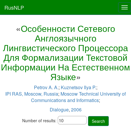
RusNLP
Tog
nav
«
Особенности Сетевого
Англоязычного
Лингвистического Процессора
Для Формализации Текстовой
Информации На Естественном
Языке
»
Petrov A. A.
;
Kuznetsov Ilya P.
;
IPI RAS, Moscow, Russia
;
Moscow Technical University of
Communications and Informatics
;
Dialogue
,
2006
Number of results:
Search