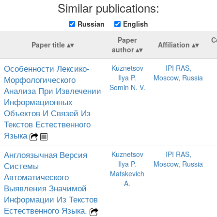
Similar publications:
Russian
English
Paper
C
Paper title
Affiliation
author
Особенности Лексико-
Kuznetsov
IPI RAS,
Ilya P.
Moscow, Russia
Морфологического
Somin N. V.
Анализа При Извлечении
Информационных
Объектов И Связей Из
Текстов Естественного
Языка
Англоязычная Версия
Kuznetsov
IPI RAS,
Ilya P.
Moscow, Russia
Системы
Matskevich
Автоматического
A.
Выявления Значимой
Информации Из Текстов
Естественного Языка.