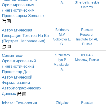
A.
Sinergeticheskie
Ориенированным
Sistemy
Лингвистическим
Процессором Semantix
Автоматическая
Boldasov
Russian
M.V.
Research
Генерация Текстов На Ея
Sokolova E.
Institute for AI,
(Портрет Направления)
G.
Russia
Семантико-
Kuznetsov
IPI RAS,
Ilya P.
Moscow, Russia
Ориентированный
Matskevich
Лингвистический
A.
Процессор Для
Автоматической
Формализации
Автобиографических
Данных
Inbase: Технология
Zhigalov
Russian