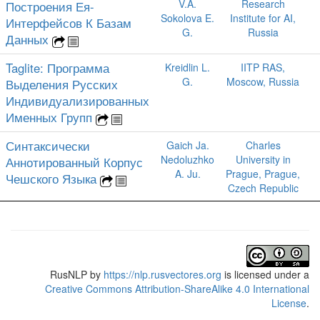
V.A.
Research
Построения Ея-
Sokolova E.
Institute for AI,
Интерфейсов К Базам
G.
Russia
Данных
Taglite: Программа
Kreidlin L.
IITP RAS,
G.
Moscow, Russia
Выделения Русских
Индивидуализированных
Именных Групп
Синтаксически
Gaich Ja.
Charles
Nedoluzhko
University in
Аннотированный Корпус
A. Ju.
Prague, Prague,
Чешского Языка
Czech Republic
RusNLP
by
https://nlp.rusvectores.org
is licensed under a
Creative Commons Attribution-ShareAlike 4.0 International
License
.