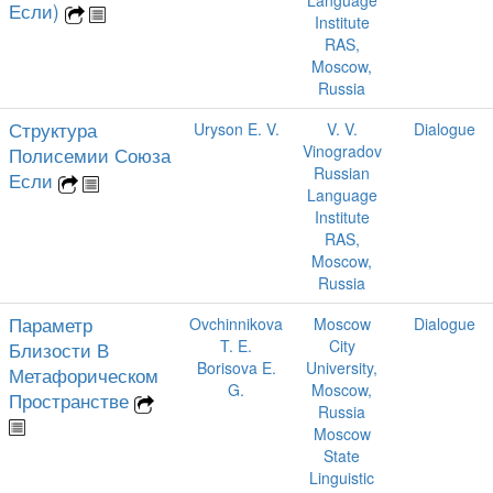
Если)
Institute
RAS,
Moscow,
Russia
Структура
Uryson E. V.
V. V.
Dialogue
Vinogradov
Полисемии Союза
Russian
Если
Language
Institute
RAS,
Moscow,
Russia
Параметр
Ovchinnikova
Moscow
Dialogue
T. E.
City
Близости В
Borisova E.
University,
Метафорическом
G.
Moscow,
Пространстве
Russia
Moscow
State
Linguistic