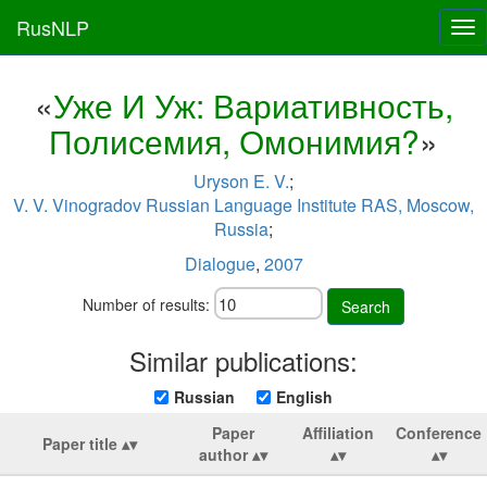
RusNLP
Tog
nav
«
Уже И Уж: Вариативность,
Полисемия, Омонимия?
»
Uryson E. V.
;
V. V. Vinogradov Russian Language Institute RAS, Moscow,
Russia
;
Dialogue
,
2007
Number of results:
Search
Similar publications:
Russian
English
Paper
Affiliation
Conference
Paper title
author