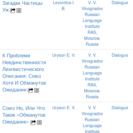
Загадки Частицы
Levontina I.
V. V.
Dialogue
B.
Vinogradov
Уж
Russian
Language
Institute
RAS,
Moscow,
Russia
К Проблеме
Uryson E. V.
V. V.
Dialogue
Vinogradov
Неединственности
Russian
Лингвистического
Language
Описания: Союз
Institute
Хотя И Обманутое
RAS,
Ожидание
Moscow,
Russia
Союз Но, Или Что
Uryson E. V.
V. V.
Dialogue
Vinogradov
Такое «Обманутое
Russian
Ожидание»
Language
Institute