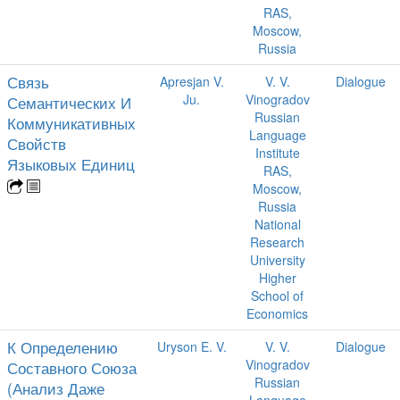
RAS,
Moscow,
Russia
Связь
Apresjan V.
V. V.
Dialogue
Ju.
Vinogradov
Семантических И
Russian
Коммуникативных
Language
Свойств
Institute
Языковых Единиц
RAS,
Moscow,
Russia
National
Research
University
Higher
School of
Economics
К Определению
Uryson E. V.
V. V.
Dialogue
Vinogradov
Составного Союза
Russian
(Анализ Даже
Language