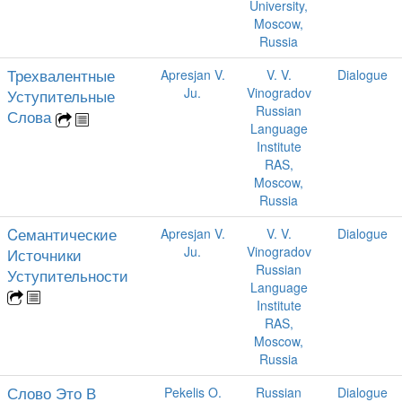
University,
Moscow,
Russia
Трехвалентные
Apresjan V.
V. V.
Dialogue
Ju.
Vinogradov
Уступительные
Russian
Слова
Language
Institute
RAS,
Moscow,
Russia
Cемантические
Apresjan V.
V. V.
Dialogue
Ju.
Vinogradov
Источники
Russian
Уступительности
Language
Institute
RAS,
Moscow,
Russia
Слово Это В
Pekelis O.
Russian
Dialogue