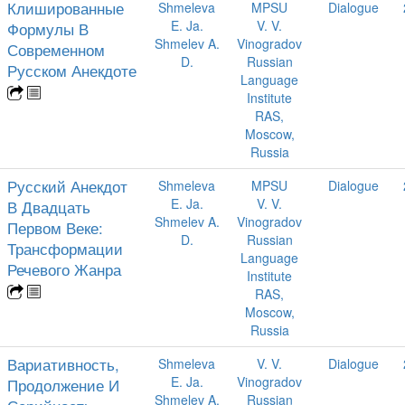
Клишированные
Shmeleva
MPSU
Dialogue
E. Ja.
V. V.
Формулы В
Shmelev A.
Vinogradov
Современном
D.
Russian
Русском Анекдоте
Language
Institute
RAS,
Moscow,
Russia
Русский Анекдот
Shmeleva
MPSU
Dialogue
E. Ja.
V. V.
В Двадцать
Shmelev A.
Vinogradov
Первом Веке:
D.
Russian
Трансформации
Language
Речевого Жанра
Institute
RAS,
Moscow,
Russia
Вариативность,
Shmeleva
V. V.
Dialogue
E. Ja.
Vinogradov
Продолжение И
Shmelev A.
Russian