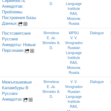
Серийность
D.
Language
Анекдотов:
Institute
Проблемы
RAS,
Построения Базы
Moscow,
Данных
Russia
Постсоветские
Shmeleva
MPSU
Dialogue
E. Ja.
V. V.
Русские
Shmelev A.
Vinogradov
Анекдоты: Новые
D.
Russian
Персонажи
Language
Institute
RAS,
Moscow,
Russia
Межъязыковые
Shmeleva
V. V.
Dialogue
E. Ja.
Vinogradov
Каламбуры В
Shmelev A.
Russian
Русских
D.
Language
Анекдотах
Institute
RAS,