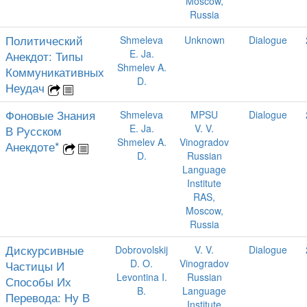
Moscow,
Russia
Политический
Shmeleva
Unknown
Dialogue
E. Ja.
Анекдот: Типы
Shmelev A.
Коммуникативных
D.
Неудач
Фоновые Знания
Shmeleva
MPSU
Dialogue
E. Ja.
V. V.
В Русском
Shmelev A.
Vinogradov
Анекдоте*
D.
Russian
Language
Institute
RAS,
Moscow,
Russia
Дискурсивные
Dobrovolskij
V. V.
Dialogue
D. O.
Vinogradov
Частицы И
Levontina I.
Russian
Способы Их
B.
Language
Перевода: Ну В
Institute