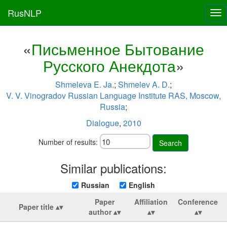
RusNLP
Tog
nav
«
Письменное Бытование
Русского Анекдота
»
Shmeleva E. Ja.
;
Shmelev A. D.
;
V. V. Vinogradov Russian Language Institute RAS, Moscow,
Russia
;
Dialogue
,
2010
Number of results:
Search
Similar publications:
Russian
English
Paper
Affiliation
Conference
Paper title
author