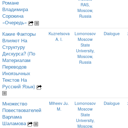
Романе
RAS,
Владимира
Moscow,
Сорокина
Russia
«Очередь»
Какие Факторы
Kuznetsova
Lomonosov
Dialogue
A. I.
Moscow
Влияют На
State
Структуру
University,
Дискурса? (По
Moscow,
Материалам
Russia
Переводов
Иноязычных
Текстов На
Русский Язык)
Множество
Miheev Ju.
Lomonosov
Dialogue
M.
Moscow
Повествователей
State
Варлама
University,
Шаламова
Moscow,