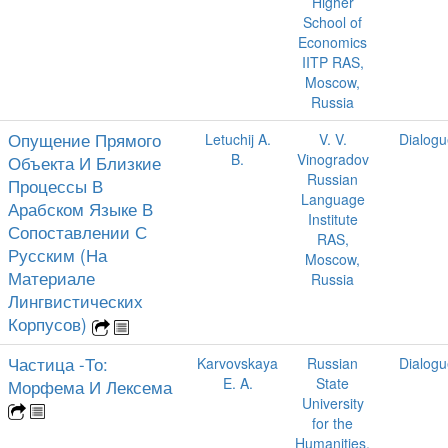
Higher
School of
Economics
IITP RAS,
Moscow,
Russia
Опущение Прямого
Letuchij A.
V. V.
Dialogu
B.
Vinogradov
Объекта И Близкие
Russian
Процессы В
Language
Арабском Языке В
Institute
Сопоставлении С
RAS,
Русским (На
Moscow,
Материале
Russia
Лингвистических
Корпусов)
Частица -То:
Karvovskaya
Russian
Dialogu
E. A.
State
Морфема И Лексема
University
for the
Humanities,