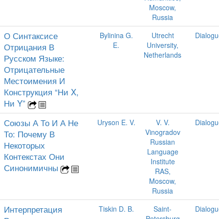
Moscow,
Russia
О Синтаксисе
Bylinina G.
Utrecht
Dialogu
E.
University,
Отрицания В
Netherlands
Русском Языке:
Отрицательные
Местоимения И
Конструкция “Ни X,
Ни Y”
Союзы А То И А Не
Uryson E. V.
V. V.
Dialogu
Vinogradov
То: Почему В
Russian
Некоторых
Language
Контекстах Они
Institute
Синонимичны
RAS,
Moscow,
Russia
Интерпретация
Tiskin D. B.
Saint-
Dialogu
Petersburg