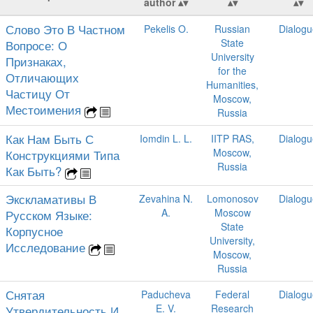
author
Слово Это В Частном
Pekelis O.
Russian
Dialogu
State
Вопросе: О
University
Признаках,
for the
Отличающих
Humanities,
Частицу От
Moscow,
Местоимения
Russia
Как Нам Быть С
Iomdin L. L.
IITP RAS,
Dialogu
Moscow,
Конструкциями Типа
Russia
Как Быть?
Экскламативы В
Zevahina N.
Lomonosov
Dialogu
A.
Moscow
Русском Языке:
State
Корпусное
University,
Исследование
Moscow,
Russia
Снятая
Paducheva
Federal
Dialogu
E. V.
Research
Утвердительность И