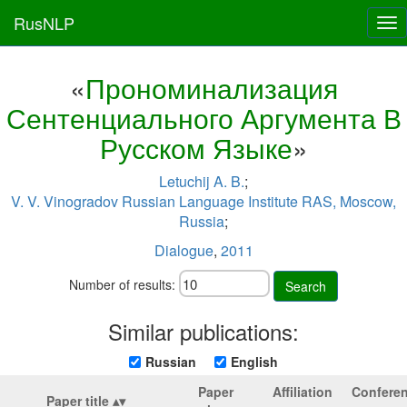
RusNLP
Tog
nav
«
Прономинализация
Сентенциального Аргумента В
Русском Языке
»
Letuchij A. B.
;
V. V. Vinogradov Russian Language Institute RAS, Moscow,
Russia
;
Dialogue
,
2011
Number of results:
Search
Similar publications:
Russian
English
Paper
Affiliation
Confere
Paper title