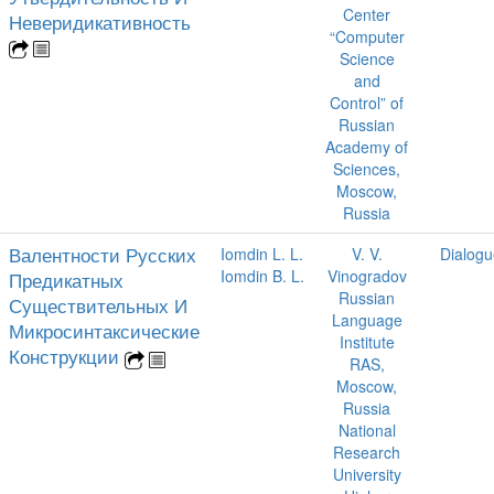
Center
Неверидикативность
“Computer
Science
and
Control” of
Russian
Academy of
Sciences,
Moscow,
Russia
Валентности Русских
Iomdin L. L.
V. V.
Dialogu
Iomdin B. L.
Vinogradov
Предикатных
Russian
Существительных И
Language
Микросинтаксические
Institute
Конструкции
RAS,
Moscow,
Russia
National
Research
University