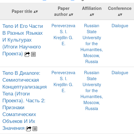
Paper
Affiliation
Conference
Paper title
author
Тело И Его Части
Pereverzeva
Russian
Dialogue
S. I.
State
В Разных Языках
Krejdlin G.
University
И Культурах
E.
for the
(Итоги Научного
Humanities,
Проекта)
Moscow,
Russia
Тело В Диалоге:
Pereverzeva
Russian
Dialogue
S. I.
State
Семиотическая
Krejdlin G.
University
Концептуализация
E.
for the
Тела (Итоги
Humanities,
Проекта). Часть 2:
Moscow,
Признаки
Russia
Соматических
Объеков И Их
Значения