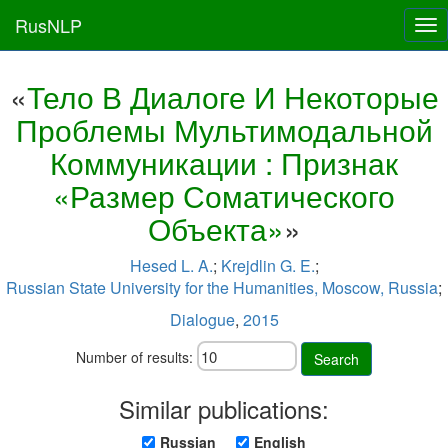
RusNLP
Tog
nav
«
Тело В Диалоге И Некоторые
Проблемы Мультимодальной
Коммуникации : Признак
«Размер Соматического
Объекта»
»
Hesed L. A.
;
Krejdlin G. E.
;
Russian State University for the Humanities, Moscow, Russia
;
Dialogue
,
2015
Number of results:
Search
Similar publications:
Russian
English