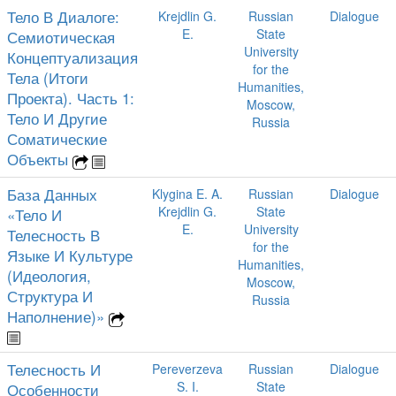
Тело В Диалоге:
Krejdlin G.
Russian
Dialogue
E.
State
Семиотическая
University
Концептуализация
for the
Тела (Итоги
Humanities,
Проекта). Часть 1:
Moscow,
Тело И Другие
Russia
Соматические
Объекты
База Данных
Klygina E. A.
Russian
Dialogue
Krejdlin G.
State
«Тело И
E.
University
Телесность В
for the
Языке И Культуре
Humanities,
(Идеология,
Moscow,
Структура И
Russia
Наполнение)»
Телесность И
Pereverzeva
Russian
Dialogue
S. I.
State
Особенности