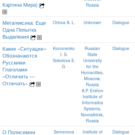
Картина Мира)
Russia
Металексика: Еще
Orlova A. L.
Unknown
Dialogue
Одна Попытка
Выделения
Какие «Ситуации»
Kononenko
Russian
Dialogue
I. S.
State
Обозначаются
Sokolova E.
University
Русскими
G.
for the
Глаголами
Humanities,
«Отличить —
Moscow,
Отличать»
Russia
A.P. Ershov
Institute of
Informatics
Systems,
Novosibirsk,
Russia
О Полисемии
Semenova
Institute of
Dialogue