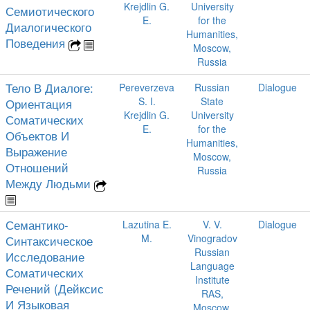
Krejdlin G.
University
Семиотического
E.
for the
Диалогического
Humanities,
Поведения
Moscow,
Russia
Тело В Диалоге:
Pereverzeva
Russian
Dialogue
S. I.
State
Ориентация
Krejdlin G.
University
Соматических
E.
for the
Объектов И
Humanities,
Выражение
Moscow,
Отношений
Russia
Между Людьми
Семантико-
Lazutina E.
V. V.
Dialogue
M.
Vinogradov
Синтаксическое
Russian
Исследование
Language
Соматических
Institute
Речений (Дейксис
RAS,
И Языковая
Moscow,