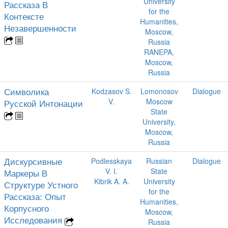
University
Рассказа В
for the
Контексте
Humanities,
Незавершенности
Moscow,
Russia
RANEPA,
Moscow,
Russia
Символика
Kodzasov S.
Lomonosov
Dialogue
V.
Moscow
Русской Интонации
State
University,
Moscow,
Russia
Дискурсивные
Podlesskaya
Russian
Dialogue
V. I.
State
Маркеры В
Kibrik A. A.
University
Структуре Устного
for the
Рассказа: Опыт
Humanities,
Корпусного
Moscow,
Исследования
Russia