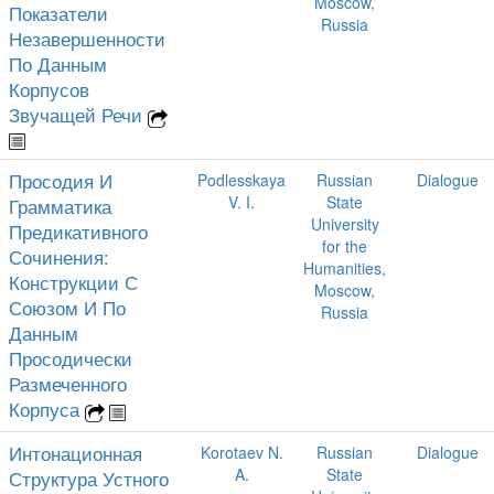
Moscow,
Показатели
Russia
Незавершенности
По Данным
Корпусов
Звучащей Речи
Просодия И
Podlesskaya
Russian
Dialogue
V. I.
State
Грамматика
University
Предикативного
for the
Сочинения:
Humanities,
Конструкции С
Moscow,
Союзом И По
Russia
Данным
Просодически
Размеченного
Корпуса
Интонационная
Korotaev N.
Russian
Dialogue
A.
State
Структура Устного