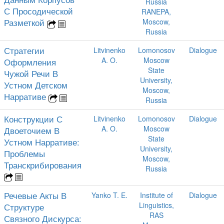
Russia
С Просодической
RANEPA,
Разметкой
Moscow,
Russia
Стратегии
Litvinenko
Lomonosov
Dialogue
A. O.
Moscow
Оформления
State
Чужой Речи В
University,
Устном Детском
Moscow,
Нарративе
Russia
Конструкции С
Litvinenko
Lomonosov
Dialogue
A. O.
Moscow
Двоеточием В
State
Устном Нарративе:
University,
Проблемы
Moscow,
Транскрибирования
Russia
Речевые Акты В
Yanko T. E.
Institute of
Dialogue
Linguistics,
Структуре
RAS
Связного Дискурса: