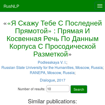
RusNLP
Tog
nav
«
«Я Скажу Тебе С Последней
Прямотой» : Прямая И
Косвенная Речь По Данным
Корпуса С Просодической
Разметкой
»
Podlesskaya V. I.
;
Russian State University for the Humanities, Moscow, Russia
;
RANEPA, Moscow, Russia
;
Dialogue
,
2017
Number of results:
Search
Similar publications: