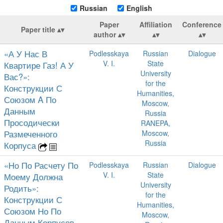
Russian
English
Paper
Affiliation
Conference
Paper title
author
«А У Нас В
Podlesskaya
Russian
Dialogue
V. I.
State
Квартире Газ! А У
University
Вас?»:
for the
Конструкции С
Humanities,
Союзом A По
Moscow,
Данным
Russia
Просодически
RANEPA,
Размеченного
Moscow,
Russia
Корпуса
«Но По Расчету По
Podlesskaya
Russian
Dialogue
V. I.
State
Моему Должна
University
Родить»:
for the
Конструкции С
Humanities,
Союзом Но По
Moscow,
Данным Корпусов