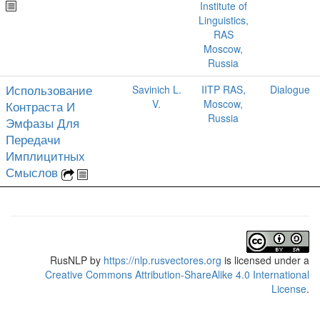
Institute of
Linguistics,
RAS
Moscow,
Russia
Использование
Savinich L.
IITP RAS,
Dialogue
V.
Moscow,
Контраста И
Russia
Эмфазы Для
Передачи
Имплицитных
Смыслов
RusNLP
by
https://nlp.rusvectores.org
is licensed under a
Creative Commons Attribution-ShareAlike 4.0 International
License
.