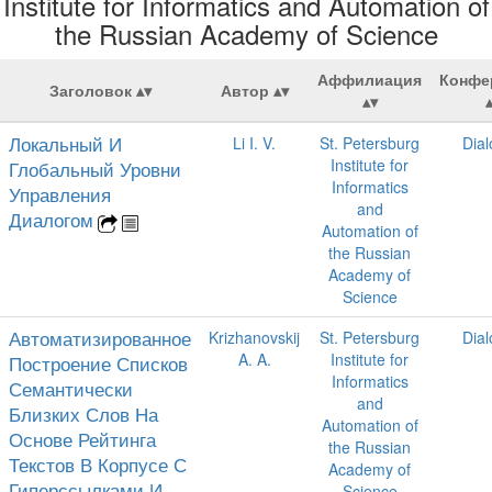
Institute for Informatics and Automation of
the Russian Academy of Science
Аффилиация
Конфе
Заголовок
Автор
Локальный И
Li I. V.
St. Petersburg
Dia
Institute for
Глобальный Уровни
Informatics
Управления
and
Диалогом
Automation of
the Russian
Academy of
Science
Автоматизированное
Krizhanovskij
St. Petersburg
Dia
A. A.
Institute for
Построение Списков
Informatics
Семантически
and
Близких Слов На
Automation of
Основе Рейтинга
the Russian
Текстов В Корпусе С
Academy of
Гиперссылками И
Science