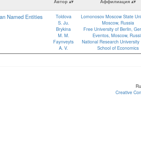
Автор
Аффилиация
ian Named Entities
Toldova
Lomonosov Moscow State Univ
S. Ju.
Moscow, Russia
Brykina
Free University of Berlin, G
M. M.
Eventos, Moscow, Russi
Faynveyts
National Research University
A. V.
School of Economics
R
Creative Com